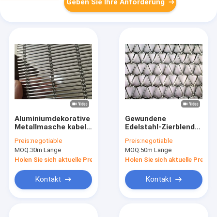
Geben Sie Ihre Anforderung
Aluminiumdekorative
Gewundene
Metallmasche kabel-
Edelstahl-Zierblende
Rod 1mm 1.75mm
der Webart-3mm für
Preis:
negotiable
Preis:
negotiable
Vorhang
MOQ:
30m Länge
MOQ:
50m Länge
Holen Sie sich aktuelle Preis
Holen Sie sich aktuelle Preis
Kontakt
Kontakt