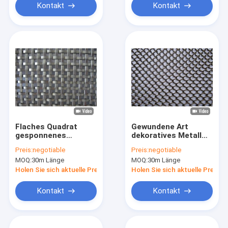
Kontakt
Kontakt
Flaches Quadrat
Gewundene Art
gesponnenes
dekoratives Metall
dekoratives Metall
Mesh Screen des
Preis:
negotiable
Preis:
negotiable
Mesh Stainless Steel
Vorhang-S
MOQ:
30m Länge
MOQ:
30m Länge
oder Aluminium
Holen Sie sich aktuelle Preis
Holen Sie sich aktuelle Preis
Kontakt
Kontakt