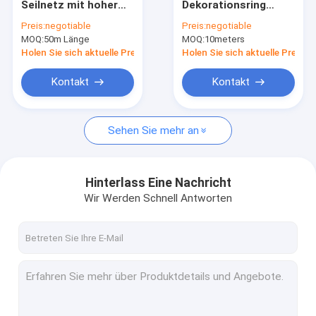
Seilnetz mit hoher
Dekorationsring
Edelstahlsicherheitskontrollemasche
Zugfestigkeit,
Mesh Hell Silber /
Preis:
negotiable
Preis:
negotiable
Korrosionsbeständigkeit
Gold / Messing 3-
MOQ:
Edelstahl-Drahtring
50m Länge
MOQ:
10meters
und großer
20mm Durchmesser
Flexibilität
Holen Sie sich aktuelle Preis
Holen Sie sich aktuelle Preis
Metalldrahtgewebe-Maschendraht
Kontakt
Kontakt
Streckmetallmasche
Sehen Sie mehr an
Perforierte Metallmasche
Draht Mesh Filters
Hinterlass Eine Nachricht
Draht-Förderband
Wir Werden Schnell Antworten
Dekorative Metallmasche
Gesinterter Maschendraht
Metalldraht Mesh Fence