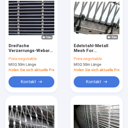
Dreifache
Edelstahl-Metall
Verzerrungs-Webart-
Mesh For
dekorative
Architectural
Preis:
negotiable
Preis:
negotiable
Metallmasche
Decoration AISI
MOQ:
50m Länge
MOQ:
50m Länge
1.6mmx2.9mm
6mmx1mm
Holen Sie sich aktuelle Preis
Holen Sie sich aktuelle Preis
Kontakt
Kontakt
Haus
Produkte
Über uns