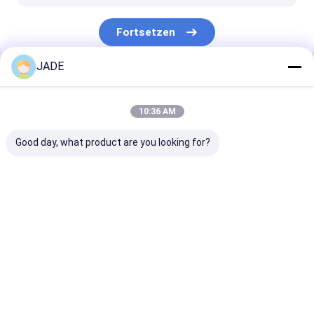
Fortsetzen
JADE
Unsere Kategorien
10:36 AM
Good day, what product are you looking for?
SS geschweißter
SS-
Edelstahl-
Maschendraht
Drahtgewebemaschendraht
niederländisch
Maschendraht
Startseite
Über uns
Kontakt
Desktop Site
Sitemap
Privacy Policy