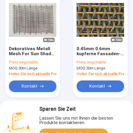
Dekoratives Metall
0.45mm 0.6mm
Mesh For Sun Shade
kupferne Fassaden-
Cable und vor
Masche, dekorativer
Preis:
negotiable
Preis:
negotiable
quetschverbundener
Drahtgewebe-
MOQ:
30m Länge
MOQ:
30m Länge
Rod SS304 SS316
Maschendraht
Holen Sie sich aktuelle Preis
Holen Sie sich aktuelle Preis
Kontakt
Kontakt
Sparen Sie Zeit
Lassen Sie uns mit Ihnen die besten
Produkte kontaktieren.