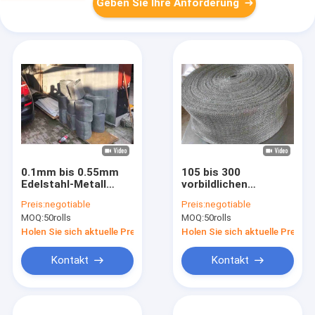
Geben Sie Ihre Anforderung
0.1mm bis 0.55mm
105 bis 300
Edelstahl-Metall
vorbildlichen
Mesh Corrosion
Stainless Steel
Preis:
negotiable
Preis:
negotiable
Resistance
Knitted
MOQ:
50rolls
MOQ:
50rolls
Maschendraht
0.2mm
Holen Sie sich aktuelle Preis
Holen Sie sich aktuelle Preis
Kontakt
Kontakt