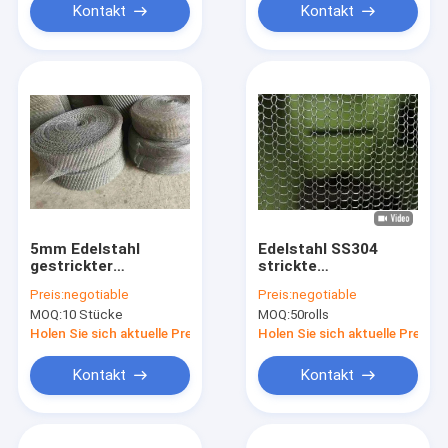
Kontakt
Kontakt
5mm Edelstahl
Edelstahl SS304
gestrickter
strickte
Maschendraht
Maschendraht
Preis:
negotiable
Preis:
negotiable
0.11mm bis 0.35mm
MOQ:
10 Stücke
MOQ:
50rolls
Holen Sie sich aktuelle Preis
Holen Sie sich aktuelle Preis
Kontakt
Kontakt