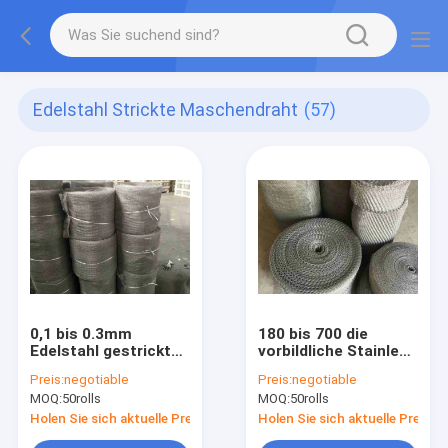
Edelstahl Strickte Maschendraht
(57)
0,1 bis 0.3mm
180 bis 700 die
Edelstahl gestrickte
vorbildliche Stainless
Masche
Steel Filter Masche
Preis:
negotiable
Preis:
negotiable
MOQ:
50rolls
MOQ:
50rolls
Holen Sie sich aktuelle Preis
Holen Sie sich aktuelle Preis