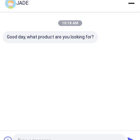
JADE
Unsere Kategorien
10:18 AM
Good day, what product are you looking for?
SS geschweißter
SS-
Edelstahl-
Maschendraht
Drahtgewebemaschendraht
niederländisch
Maschendraht
Startseite
Über uns
Kontakt
Desktop Site
Sitemap
Privacy Policy
Qualität
SS geschweißter Maschendraht
China Fabrik.Copyright ©
2026 Anping Qianpu Wire Mesh Products Co., Ltd.. All Rights
Reserved.