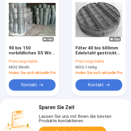
90 bis 150
Filter 40 bis 600mm
vorbildliches SS Wire
Edelstahl gestrickter
Mesh Screen High
Draht Mesh Irregular
Preis:
negotiable
Preis:
negotiable
Collection Efficiency
Hope
MOQ:
50rolls
MOQ:
1-teilig
Holen Sie sich aktuelle Preis
Holen Sie sich aktuelle Preis
Kontakt
Kontakt
Sparen Sie Zeit
Lassen Sie uns mit Ihnen die besten
Produkte kontaktieren.