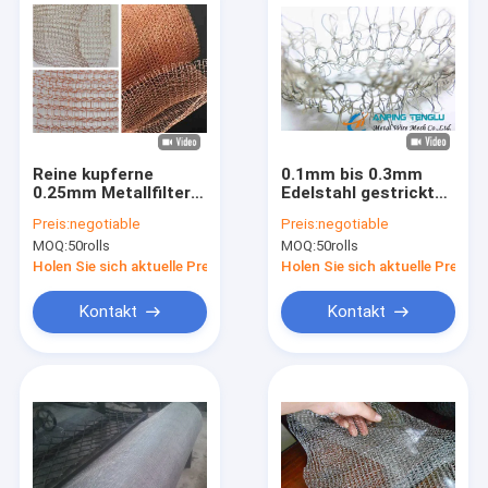
Reine kupferne
0.1mm bis 0.3mm
0.25mm Metallfilter-
Edelstahl gestrickter
Masche 2.0mm bis
Maschendraht
Preis:
negotiable
Preis:
negotiable
7.0mm Öffnung
MOQ:
50rolls
MOQ:
50rolls
Holen Sie sich aktuelle Preis
Holen Sie sich aktuelle Preis
Kontakt
Kontakt
Haus
Produkte
Über uns