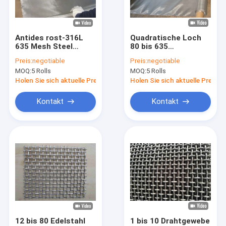
Fabrik-Ausflug
Qualitätskontrolle
Antides rost-316L
Quadratische Loch
635 Mesh Steel
80 bis 635
treten Sie mit uns in Verbindung
Woven Wire Mesh
Drahtgewebe-
Preis:
negotiable
Preis:
negotiable
Loch Twill-der
Maschendraht der
MOQ:
5 Rolls
MOQ:
5 Rolls
Webart-0.025mm
Maschen-SS, feiner
Fordern Sie ein Zitat
Drahtgewebe-
Holen Sie sich aktuelle Preis
Holen Sie sich aktuelle Preis
Maschendraht
Kontakt
Kontakt
SS geschweißter Maschendraht
SS-Drahtgewebemaschendraht
Edelstahl-niederländischer Maschendraht
Edelstahl quetschverbundener Maschendraht
Edelstahl strickte Maschendraht
12 bis 80 Edelstahl
1 bis 10 Drahtgewebe