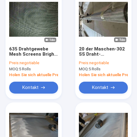
635 Drahtgewebe
20 der Maschen-302
Mesh Screens Bright
SS Draht-
Silver der Maschen-
Extrakosten
Preis:
negotiable
Preis:
negotiable
SS316L
Drahtgewebe-des
MOQ:
5 Rolls
MOQ:
5 Rolls
Maschendraht-
0.97mm weit
Holen Sie sich aktuelle Preis
Holen Sie sich aktuelle Preis
Kontakt
Kontakt
Haus
Produkte
Über uns