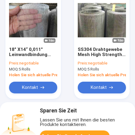
18" X14“ 0,011"
SS304 Drahtgewebe
Leinwandbindung
Mesh High Strength
Draht Mesh Wear
des Quadrat-400x200
Preis:
negotiable
Preis:
negotiable
Resistant
SS
MOQ:
5 Rolls
MOQ:
5 Rolls
Holen Sie sich aktuelle Preis
Holen Sie sich aktuelle Preis
Kontakt
Kontakt
Sparen Sie Zeit
Lassen Sie uns mit Ihnen die besten
Produkte kontaktieren.