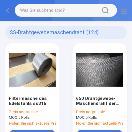
SS-Drahtgewebemaschendraht
(124)
Filtermasche des
650 Drahtgewebe-
Edelstahls ss316
Maschendraht der
Maschen-SS
Preis:
negotiable
Preis:
negotiable
MOQ:
5 Rolls
MOQ:
5 Rolls
Holen Sie sich aktuelle Preis
Holen Sie sich aktuelle Preis