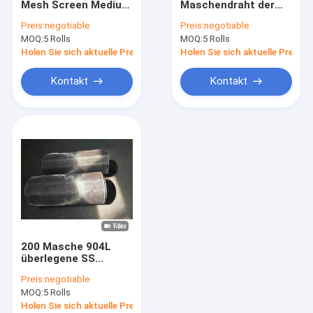
Mesh Screen Medium
Maschendraht der
Edelstahlsicherheitskontrollemasche
Plain der Maschen-
Maschen-SS das
Preis:
negotiable
Preis:
negotiable
304
grobe 1.6mm bis
MOQ:
Edelstahl-Drahtring
5 Rolls
MOQ:
5 Rolls
2.1mm Öffnungs-
Loch
Holen Sie sich aktuelle Preis
Holen Sie sich aktuelle Preis
Metalldrahtgewebe-Maschendraht
Kontakt
Kontakt
Streckmetallmasche
Perforierte Metallmasche
Draht Mesh Filters
Draht-Förderband
Dekorative Metallmasche
200 Masche 904L
Gesinterter Maschendraht
überlegene SS
verdrahten Mesh
Preis:
negotiable
Screen Corrosion
Metalldraht Mesh Fence
MOQ:
5 Rolls
Resistance
Holen Sie sich aktuelle Preis