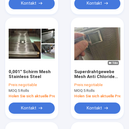
Kontakt
Kontakt
0,001" Schirm Mesh
Superdrahtgewebe
Stainless Steel
Mesh Anti Chloride
Corrosion des
Preis:
negotiable
Preis:
negotiable
duplex-S32750 SS
MOQ:
5 Rolls
MOQ:
5 Rolls
0.05mm-0.55mm
Holen Sie sich aktuelle Preis
Holen Sie sich aktuelle Preis
Kontakt
Kontakt