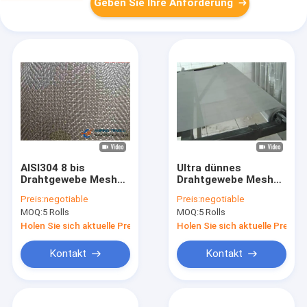
Geben Sie Ihre Anforderung
AISI304 8 bis
Ultra dünnes
Drahtgewebe Mesh
Drahtgewebe Mesh
Herringbone Weave
Twill Weave 304HC
Preis:
negotiable
Preis:
negotiable
des Edelstahl-100
304L SS
MOQ:
5 Rolls
MOQ:
5 Rolls
Holen Sie sich aktuelle Preis
Holen Sie sich aktuelle Preis
Kontakt
Kontakt