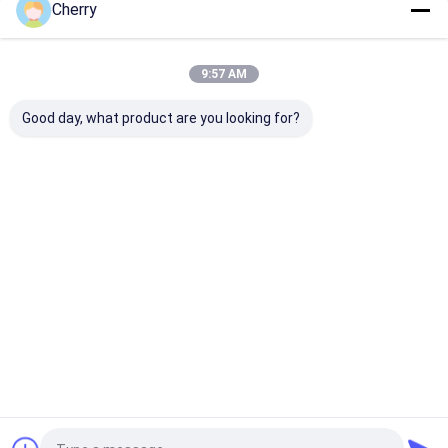
Cherry
Unsere Kategorien
9:57 AM
Good day, what product are you looking for?
SS geschweißter
SS-
Edelstahl-
Maschendraht
Drahtgewebemaschendraht
niederländisch
Maschendraht
Startseite
Über uns
Kontakt
Desktop Site
Sitemap
Privacy Policy
Qualität
SS geschweißter Maschendraht
China Fabrik.Copyright ©
2026 Anping Qianpu Wire Mesh Products Co., Ltd.. All Rights
Reserved.