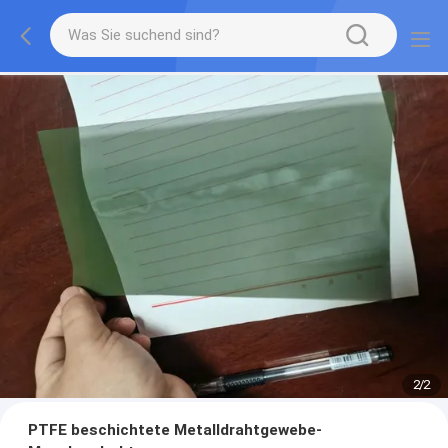
2
/
2
PTFE beschichtete Metalldrahtgewebe-