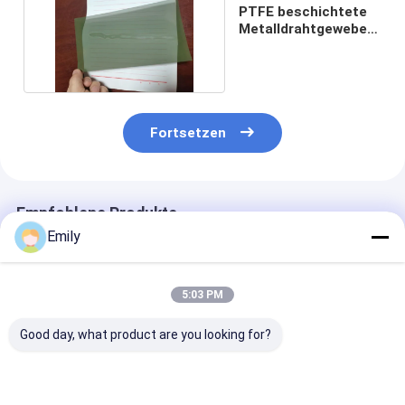
PTFE beschichtete
Metalldrahtgewebe-
Maschendraht
Fortsetzen
Empfohlene Produkte
Emily
5:03 PM
Good day, what product are you looking for?
Robuste Fecral-
Leichtgewichtiges
2 bis 600 Mas
Drahtnetze gegen
korrosionsbeständiges
aus Titandraht