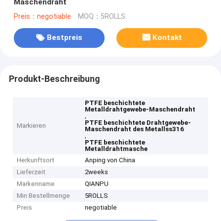
Maschendraht
Preis：negotiable
MOQ：5ROLLS
Bestpreis
Kontakt
Produkt-Beschreibung
PTFE beschichtete
Metalldrahtgewebe-Maschendraht
,
PTFE beschichtete Drahtgewebe-
Markieren
Maschendraht des Metallss316
,
PTFE beschichtete
Metalldrahtmasche
Herkunftsort
Anping von China
Lieferzeit
2weeks
Markenname
QIANPU
Min Bestellmenge
5ROLLS
Preis
negotiable