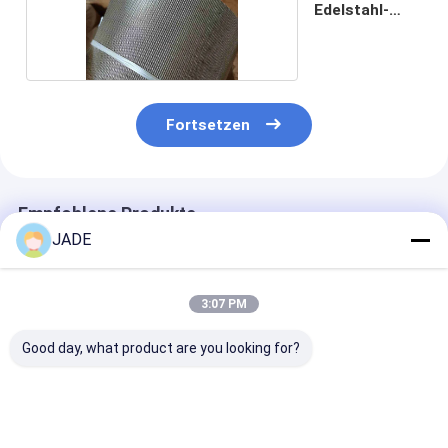
Edelstahl-
Draht-Schirm
Fortsetzen
Empfohlene Produkte
JADE
3:07 PM
Good day, what product are you looking for?
LÄRM 1,4301
40×200 Mesh
40 x 200
Edelstahl-
SS316L Dutch Weave
MeshHochfest
niederländischer
Wire Mesh --
niederländisc