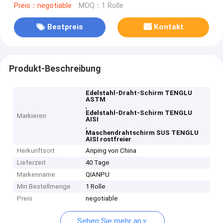
Preis：negotiable
MOQ：1 Rolle
Bestpreis
Kontakt
Produkt-Beschreibung
Edelstahl-Draht-Schirm TENGLU
ASTM
,
Edelstahl-Draht-Schirm TENGLU
Markieren
AISI
,
Maschendrahtschirm SUS TENGLU
AISI rostfreier
Herkunftsort
Anping von China
Lieferzeit
40 Tage
Markenname
QIANPU
Min Bestellmenge
1 Rolle
Preis
negotiable
Sehen Sie mehr an