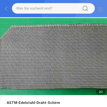
2
/
2
ASTM-Edelstahl-Draht-Schirm