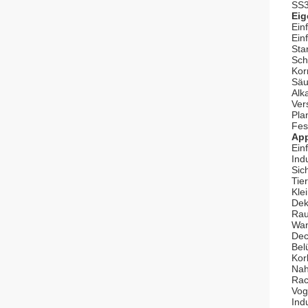
SS3
Eig
Ein
Einf
Sta
Sch
Kor
Säu
Alk
Vers
Pla
Fes
App
Ein
Ind
Sic
Tie
Kle
Dek
Rau
Wan
Dec
Bel
Kor
Nah
Rac
Vog
Ind