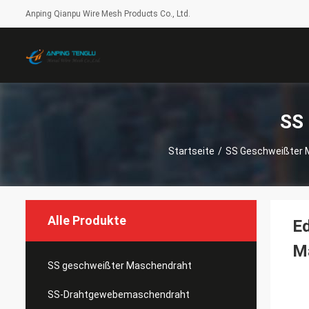
Anping Qianpu Wire Mesh Products Co., Ltd.
SS
Startseite
/
SS Geschweißter 
Alle Produkte
E
M
SS geschweißter Maschendraht
SS-Drahtgewebemaschendraht