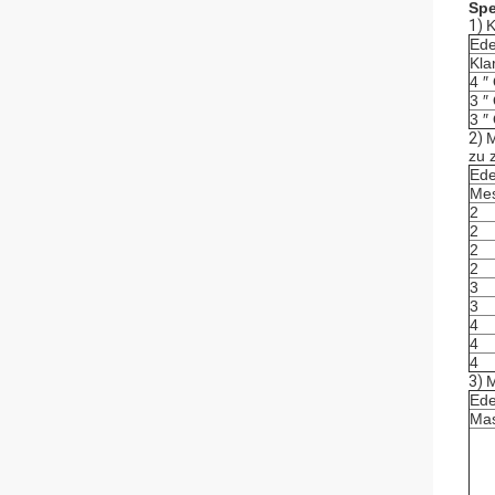
Spe
1)
K
Ede
Kla
4 ″
3 ″
3 ″
2)
M
zu 
Ede
Mes
2
2
2
2
3
3
4
4
4
3)
M
Ede
Mas