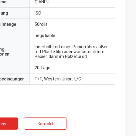
ame
QIANPU
erung
ISO
ellmenge
50rolls
negotiable
Innerhalb mit eines Papierrohrs äußer
ng
mit Plastikfilm oder wasserdichtem
ionen
Papier, dann im Holzetui od
20 Tage
bedingungen
T/T, Western Union, L/C
eis
Kontakt