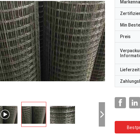
Markenn
Zertifizi
Min Best
Preis
Verpacku
Informat
Lieferzeit
Zahlungs
Bestpr