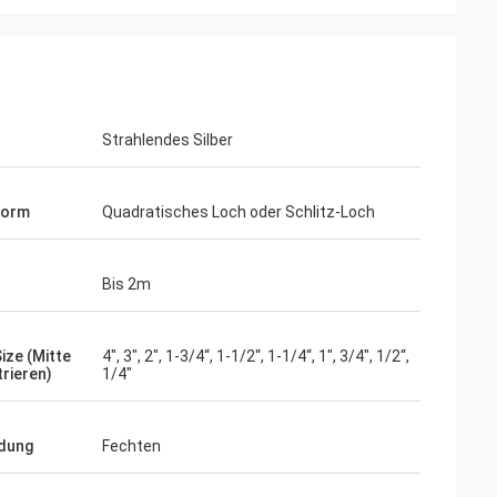
Strahlendes Silber
Form
Quadratisches Loch oder Schlitz-Loch
Bis 2m
ize (Mitte
4", 3", 2", 1-3/4“, 1-1/2“, 1-1/4“, 1", 3/4", 1/2“,
trieren)
1/4"
dung
Fechten