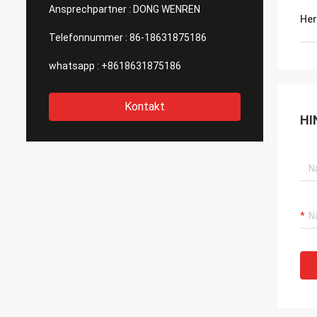
Ansprechpartner :
DONG WENREN
Her
Telefonnummer :
86-18631875186
whatsapp :
+8618631875186
Kontakt
HI