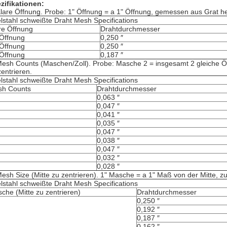
zifikationen:
lare Öffnung. Probe: 1" Öffnung = a 1" Öffnung, gemessen aus Grat h
lstahl schweißte Draht Mesh Specifications
re Öffnung
Drahtdurchmesser
 Öffnung
0,250 ″
 Öffnung
0,250 ″
 Öffnung
0,187 ″
esh Counts (Maschen/Zoll). Probe: Masche 2 = insgesamt 2 gleiche Ö
zentrieren.
lstahl schweißte Draht Mesh Specifications
h Counts
Drahtdurchmesser
0,063 ″
0,047 ″
0,041 ″
0,035 ″
0,047 ″
0,038 ″
0,047 ″
0,032 ″
0,028 ″
esh Size (Mitte zu zentrieren). 1" Masche = a 1" Maß von der Mitte, z
lstahl schweißte Draht Mesh Specifications
che (Mitte zu zentrieren)
Drahtdurchmesser
0,250 ″
0,192 ″
0,187 ″
0,162 ″