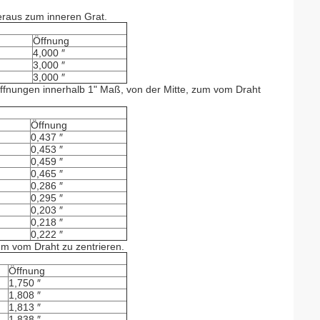
eraus zum inneren Grat.
Öffnung
4,000 ″
3,000 ″
3,000 ″
ffnungen innerhalb 1" Maß, von der Mitte, zum vom Draht
Öffnung
0,437 ″
0,453 ″
0,459 ″
0,465 ″
0,286 ″
0,295 ″
0,203 ″
0,218 ″
0,222 ″
um vom Draht zu zentrieren.
Öffnung
1,750 ″
1,808 ″
1,813 ″
1,838 ″