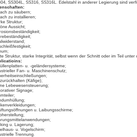
04, SS304L, SS316, SS316L. Edelstahl in anderer Legierung sind verf
enschaften:
fach zu säubern;
ach zu installieren;
rke Struktur;
öne Aussicht;
rosionsbeständigkeit;
rebeständigkeit;
aliwiderstand;
chleißfestigkeit;
num;
te Struktur, starke Integrität, selbst wenn der Schnitt oder im Teil unter
licatioins:
füllenplatten- u. -geländersysteme;
ustrieller Fan- u. Maschinenschutz;
herheitseinschließungen;
rzurückhalten (Käfige);
ine Lebewesensteuerung;
orativer Signage;
mteiler;
dumhüllung;
kenverkleidungen;
üftungsöffnungen u. Laibungsschirme;
bherstellung;
rungsmittelanwendungen;
king u. Lagerung;
elhaus- u. Vogelschirm;
ustrielle Trennung.