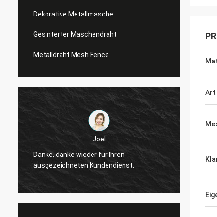
Dekorative Metallmasche
Gesinterter Maschendraht
PR
Metalldraht Mesh Fence
Mat
Art
Mes
Joel
Danke, danke wieder für Ihren
Danke,
Kla
ausgezeichneten Kundendienst.
ausgez
Eig