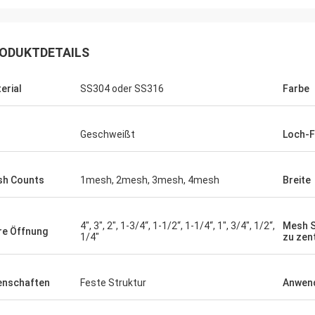
ODUKTDETAILS
erial
SS304 oder SS316
Farbe
Geschweißt
Loch-
h Counts
1mesh, 2mesh, 3mesh, 4mesh
Breite
Joel
 danke wieder für Ihren
4", 3", 2", 1-3/4“, 1-1/2“, 1-1/4“, 1", 3/4", 1/2“,
Mesh S
re Öffnung
1/4"
zu zen
eichneten Kundendienst.
enschaften
Feste Struktur
Anwen