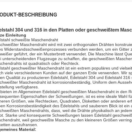
ODUKT-BESCHREIBUNG
lstahl 304 und 316 in den Platten oder geschweißtem Masc
ze Einleitung
lstahl schweißte Maschendraht
chweißter Maschendraht wird mit zwei orthogonalen Drähten konstruie
es Widerstandsschweißenprozesses verbunden werden, um ein Gitter zu
weißer geführt, der ein Musterbrett verwendet. Die Maschine lässt Quer
i unterscheidenden Flugzeuge zu schaffen, die geschweißten Maschen
chendrahts ist quadratisch oder Rechteck.
lstahl geschweißter Maschendraht ist ein extrem populäres und vielsei
ch viele verschiedenen Kunden auf der ganzen Erde verwenden. Wir sp
en Qualität zu produzieren Edelstahl, Edelstahl 304 und Edelstahl 316 s
chweißter Maschendraht ist korrosionsbeständig, Uniform dem Ausseh
stellung verfügbares.
 bieten im Allgemeinen Edelstahl geschweißten Maschendraht in den Rol
sequenten Eigenschaften der Schweißungen, ist es eine ideale Wahl fü
ineren Größen, wie Rechtecken, Quadraten, Disketten oder anderen er
en Korrosionsbeständigkeit des Edelstahls und sauberem Blick ist ein
chweißten Maschendrahts, dass, weil die Drähte physikalisch an jedem 
ibt. Starke und konsequente Schweißungen lassen Edelstahl geschweißt
chendraht, weil geschweißte Masche zu den kleineren Größen verring
ketten auszufransen.
gemeines Material: