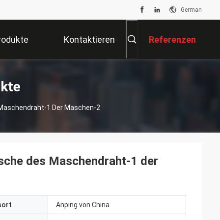
German
rodukte
Kontaktieren
Referenzen
Sie Uns
kte
 Maschendraht-1 Der Maschen-2
sche des Maschendraht-1 der
sort
Anping von China