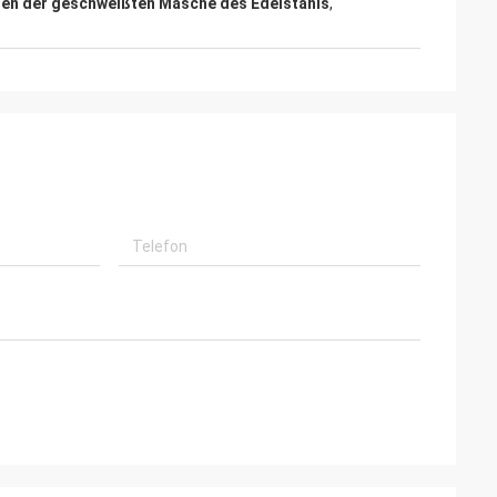
tten der geschweißten Masche des Edelstahls
,