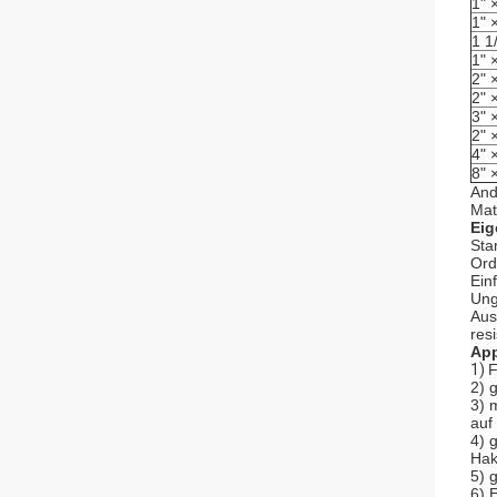
1" 
1" 
1 1
1" 
2" 
2" 
3" 
2" 
4" 
8" 
And
Mat
Eig
Sta
Ord
Ein
Ungi
Aus
res
App
1)
F
2) 
3) 
auf
4) 
Hak
5) 
6) 