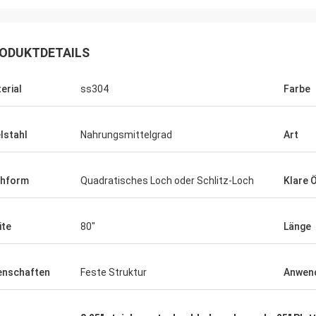
ODUKTDETAILS
erial
ss304
Farbe
lstahl
Nahrungsmittelgrad
Art
chform
Quadratisches Loch oder Schlitz-Loch
Klare 
Joel
nke wieder für Ihren
ite
80"
Länge
chneten Kundendienst.
enschaften
Feste Struktur
Anwen