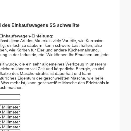
nd des Einkaufswagens SS schweißte
 Einkaufswagen-Einleitung:
sst diese Art des Materials viele Vorteile, wie Korrosion
ftig, einfach zu säubern, kann schwere Last halten, also
eben, wie Körben für Eier und andere Küchennahrung,
ung in der Industrie, etc. Wir können Ihr Ersuchen um jede
llt wurde, die ein sehr allgemeines Werkzeug in unserem
eichern können viel Zeit und körperliche Energie, es viel
fkatze des Maschendrahts ist dauerhaft und kann
natürliches Eigentum der geschweißten Masche, wie helle
h. Was mehr ist, kann geschweißte Masche des Edelstahls in
auch machen.
7 Millimeter
0 Millimeter
6 Millimeter
2 Millimeter
6 Millimeter