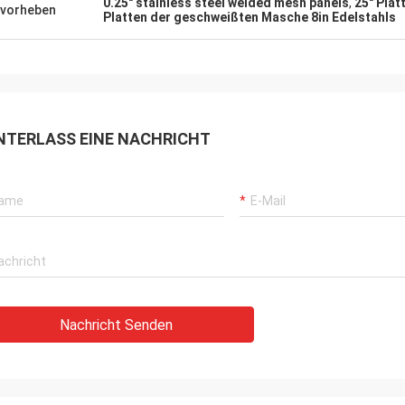
0.25" stainless steel welded mesh panels
,
25" Pla
vorheben
Platten der geschweißten Masche 8in Edelstahls
NTERLASS EINE NACHRICHT
Nachricht Senden