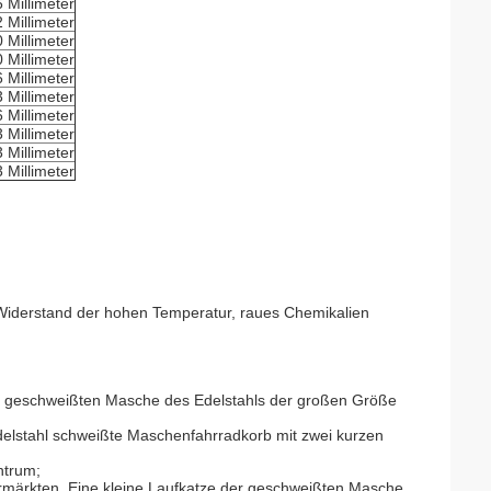
6 Millimeter
2 Millimeter
0 Millimeter
0 Millimeter
6 Millimeter
3 Millimeter
6 Millimeter
3 Millimeter
3 Millimeter
3 Millimeter
 Widerstand der hohen Temperatur, raues Chemikalien
der geschweißten Masche des Edelstahls der großen Größe
Edelstahl schweißte Maschenfahrradkorb mit zwei kurzen
ntrum;
rmärkten. Eine kleine Laufkatze der geschweißten Masche