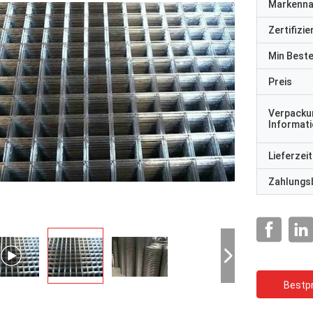
Markenn
Zertifizi
Min Best
Preis
Verpacku
Informat
Lieferzeit
Zahlungs
Bestpr