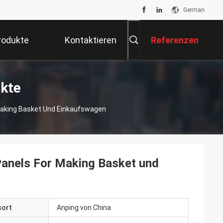
German
rodukte
Kontaktieren
Referenzen
Sie Uns
kte
 Making Basket Und Einkaufswagen
Panels For Making Basket und
sort
Anping von China