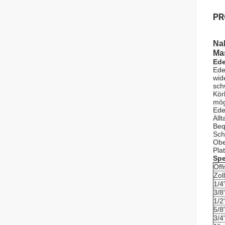
PR
Na
Ma
Ede
Ede
wid
sch
Kör
mög
Ede
All
Beq
Sch
Obe
Pla
Spe
Öff
Zoll
1/4
3/8
1/2
5/8
3/4