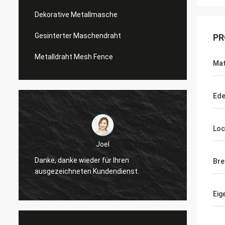
Dekorative Metallmasche
Gesinterter Maschendraht
PR
Metalldraht Mesh Fence
Mat
Ede
Lo
Joel
Danke, danke wieder für Ihren
Danke, da
Bre
ausgezeichneten Kundendienst.
ausgezei
Eig