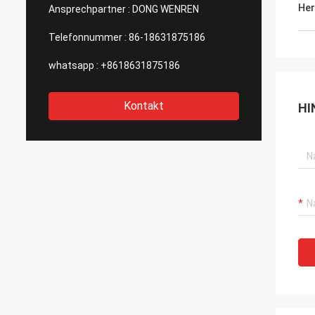
Her
Ansprechpartner :
DONG WENREN
Telefonnummer :
86-18631875186
whatsapp :
+8618631875186
Kontakt
HI