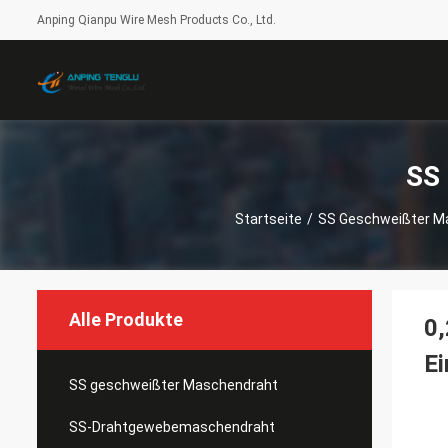
Anping Qianpu Wire Mesh Products Co., Ltd.
SS
Startseite
/
SS Geschweißter M
Alle Produkte
0,
E
SS geschweißter Maschendraht
SS-Drahtgewebemaschendraht