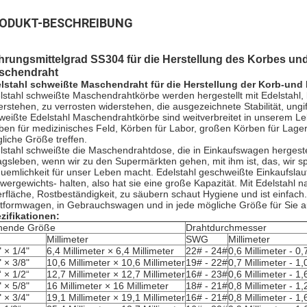
ODUKT-BESCHREIBUNG
hrungsmittelgrad SS304 für die Herstellung des Korbes u
schendraht
lstahl schweißte Maschendraht für die Herstellung der Korb-und
lstahl schweißte Maschendrahtkörbe werden hergestellt mit Edelstahl, lä
erstehen, zu verrosten widerstehen, die ausgezeichnete Stabilität, ungi
weißte Edelstahl Maschendrahtkörbe sind weitverbreitet in unserem L
ben für medizinisches Feld, Körben für Labor, großen Körben für Lager
liche Größe treffen.
lstahl schweißte die Maschendrahtdose, die in Einkaufswagen hergeste
tagsleben, wenn wir zu den Supermärkten gehen, mit ihm ist, das, wir sp
uemlichkeit für unser Leben macht. Edelstahl geschweißte Einkaufslau
wergewichts- halten, also hat sie eine große Kapazität. Mit Edelstahl 
rfläche, Rostbeständigkeit, zu säubern schaut Hygiene und ist einfac
ttformwagen, in Gebrauchswagen und in jede mögliche Größe für Sie 
zifikationen:
nende Größe
Drahtdurchmesser
Millimeter
SWG
Millimeter
" × 1/4"
6,4 Millimeter × 6,4 Millimeter
22# - 24#
0,6 Millimeter - 0,
" × 3/8"
10,6 Millimeter × 10,6 Millimeter
19# - 22#
0,7 Millimeter - 1,
“ × 1/2“
12,7 Millimeter × 12,7 Millimeter
16# - 23#
0,6 Millimeter - 1,
" × 5/8"
16 Millimeter × 16 Millimeter
18# - 21#
0,8 Millimeter - 1,
" × 3/4"
19,1 Millimeter × 19,1 Millimeter
16# - 21#
0,8 Millimeter - 1,