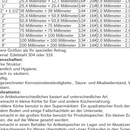
× 1/2“
25,4 Millimeter × 12,7 Millimeter
16# - 20#
0,9 Millimeter - 1,
× 1"
25,4 Millimeter × 25,4 Millimeter
14# - 21#
0,8 Millimeter - 1,
/2“ × 1 1/2“
38 Millimeter × 38 Millimeter
14# - 19#
1,0 Millimeter - 2,
× 2"
25,4 Millimeter × 50,8 Millimeter
14# - 16#
1,6 Millimeter - 2,
× 2"
50,8 Millimeter × 50,8 Millimeter
12# - 16#
1,6 Millimeter - 2,
× 3"
50 Millimeter × 75 Millimeter
13# - 16#
1,6 Millimeter - 2,
× 3"
75 Millimeter × 75 Millimeter
12# - 16#
1,6 Millimeter - 2,
× 4"
50 Millimeter × 100 Millimeter
13# - 14#
2,0 Millimeter - 2,
× 4"
100 Millimeter × 100 Millimeter
13# - 14#
2,0 Millimeter - 2,
× 8"
200 Millimeter × 200 Millimeter
13# - 14#
2,0 Millimeter - 2,
ere Größen als Ihr spezieller Antrag.
erial: Edelstahl 304 oder 316.
enschaften:
rke Struktur;
entlich und Hygiene;
fach zu säubern;
ftig;
gezeichneter Korrosionsbeständigkeits-, Säure- und Alkaliwiderstand,
istanc.
licatioins:
ür Artikelunterschiedliches basiert auf unterschiedlicher Art;
gemacht in kleine Körbe für Eier und andere Küchennahrung;
mittlere Körbe benutzt in den Supermärkten. Ein quadratischer Korb 
 dem Boden und einige Faltschachteln an der Unterseite;
gemacht in die großen Körbe benutzt für Produktspeicher. Ein kleiner 
en, die auf die Wiese gesetzt wurden;
gemacht in einen Behälter für Artikelspeicher im Lager und im Absatzze
Einkaufswagen für Waren übermitteln und unser Einkaufen in den Supe