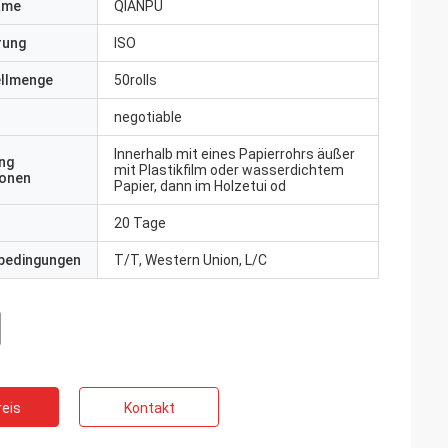
ame
QIANPU
erung
ISO
ellmenge
50rolls
negotiable
Innerhalb mit eines Papierrohrs äußer
ng
mit Plastikfilm oder wasserdichtem
ionen
Papier, dann im Holzetui od
20 Tage
bedingungen
T/T, Western Union, L/C
eis
Kontakt