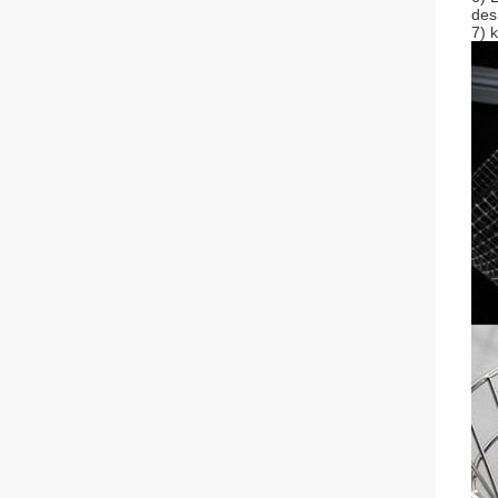
des
7) 