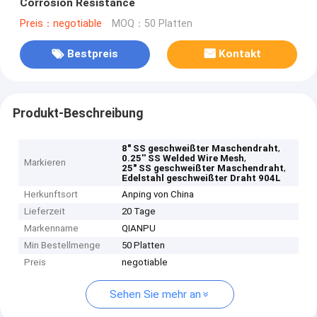
Corrosion Resistance
Preis：negotiable
MOQ：50 Platten
Bestpreis
Kontakt
Produkt-Beschreibung
,
8" SS geschweißter Maschendraht
,
0.25'' SS Welded Wire Mesh
Markieren
,
25" SS geschweißter Maschendraht
Edelstahl geschweißter Draht 904L
Herkunftsort
Anping von China
Lieferzeit
20 Tage
Markenname
QIANPU
Min Bestellmenge
50 Platten
Preis
negotiable
Sehen Sie mehr an