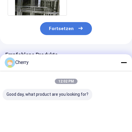
Mesh Corrosion
Resistance
Fortsetzen
Empfohlene Produkte
Cherry
12:02 PM
Good day, what product are you looking for?
Schweißnetz AISI
Geschweißtes
Hochfeste SS-
Standardpolierte
Drahtgitter,
geschweißte
Oberfläche
korrosionsbeständig,
Drahtgitter fü
geeignet für eine
landwirtschaft
Vielzahl von
Zäune und
Bestpreis
Bestpreis
Bestprei