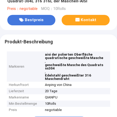
Quadrat-304L 316 316L der Maschen-AISI
Preis：negotiable
MOQ：10Rolls
Bestpreis
Kontakt
Produkt-Beschreibung
aisi der polierten Oberfläche
quadratische geschweißte Masche
,
geschweißte Masche des Quadrats
Markieren
ss304
,
Edelstahl geschweißter 316
Maschendraht
Herkunftsort
Anping von China
Lieferzeit
20 Tage
Markenname
QIANPU
Min Bestellmenge
10Rolls
Preis
negotiable