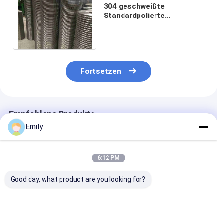
304 geschweißte
Standardpolierte
oberfläche des Quadrat-
304L 316 316L der
Maschen-AISI
Fortsetzen
Empfohlene Produkte
Emily
6:12 PM
Good day, what product are you looking for?
Schweißnetz AISI
Geschweißtes
Hochfeste SS-
Standardpolierte
Drahtgitter,
geschweißte