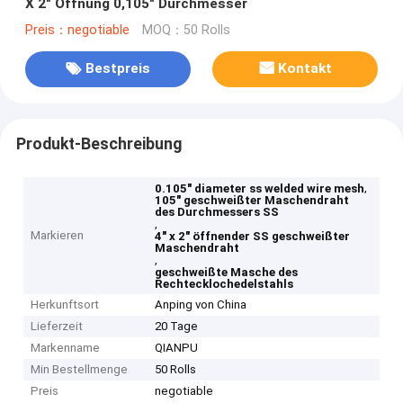
X 2" Öffnung 0,105" Durchmesser
Preis：negotiable
MOQ：50 Rolls
Bestpreis
Kontakt
Produkt-Beschreibung
,
0.105" diameter ss welded wire mesh
105" geschweißter Maschendraht
des Durchmessers SS
,
Markieren
4" x 2" öffnender SS geschweißter
Maschendraht
,
geschweißte Masche des
Rechtecklochedelstahls
Herkunftsort
Anping von China
Lieferzeit
20 Tage
Markenname
QIANPU
Min Bestellmenge
50 Rolls
Preis
negotiable