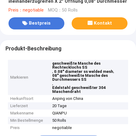
ineinanderzugreifen X 2" Öffnung 0,08" Durchmesser
Preis：negotiable
MOQ：50 Rolls
Bestpreis
Kontakt
Produkt-Beschreibung
geschweißte Masche des
Rechtecklochs SS
,
,
0.08" diameter ss welded mesh
08" geschweißte Masche des
Markieren
Durchmessers SS
,
Edelstahl geschweißter 304
Maschendraht
Herkunftsort
Anping von China
Lieferzeit
20 Tage
Markenname
QIANPU
Min Bestellmenge
50 Rolls
Preis
negotiable