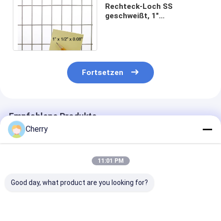
Rechteck-Loch SS
geschweißt, 1"
ineinanderzugreifen X 2"
Öffnung 0,08" Durchmesser
Fortsetzen
Empfohlene Produkte
Cherry
11:01 PM
Good day, what product are you looking for?
Schweißnetz AISI
Geschweißtes
Hochfeste SS-
Standardpolierte
Drahtgitter,
geschweißte