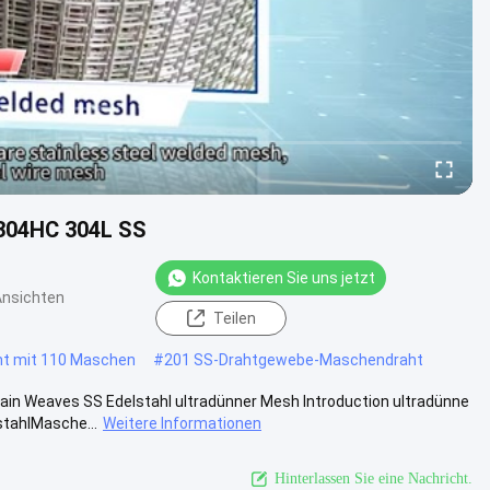
 304HC 304L SS
Kontaktieren Sie uns jetzt
Ansichten
Teilen
ht mit 110 Maschen
#
201 SS-Drahtgewebe-Maschendraht
in Weaves SS Edelstahl ultradünner Mesh Introduction ultradünne
stahlMasche...
Weitere Informationen
Hinterlassen Sie eine Nachricht.