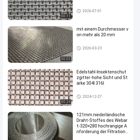
SS-Drahtgewebemaschendrah
2026-07-01
t
00:11
mit einem Durchmesser v
on mehr als 20 mm
SS-Drahtgewebemaschendrah
2026-03-23
t
00:03
Edelstahl-Insektenschut
zgitter-hohe Sicht und St
ärke 304l 316l
SS-Drahtgewebemaschendrah
2024-12-27
t
00:24
121mm niederländische
Draht-Stoffes des Webar
t-320×280 hochrangige A
nforderung der Filtration i
ndustriell