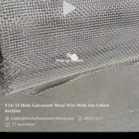
8 bis 14 Mesh Galvanized Metal Wire Mesh den Schirm
hochfest
Edelstahlsicherheitskontrollemasche
2024-12-17
57 Ansichten