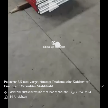
Polsterte 5,5 mm vorgekrümmte Drahtmasche Kohlenstoff-
Eisendraht Verzinkter Stahldraht
Edelstahl quetschverbundener Maschendraht
2024-12-04
10 Ansichten