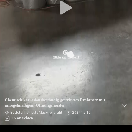
Chemisch korrosionsbeständig gestricktes Drahtnetz mit
unregelmäßigem Öffnungsmuster
Edelstahl strickte Maschendraht
2024-12-16
16 Ansichten