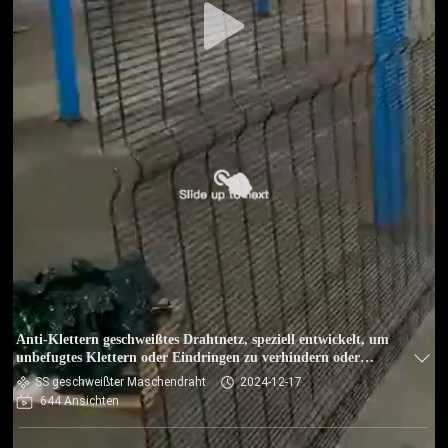
Anti-Klettern geschweißtes Drahtnetz, speziell entwickelt, um
unbefugtes Klettern oder Eindringen zu verhindern oder
abzuschrecken
SS geschweißter Maschendraht
2024-12-17
644 Ansichten