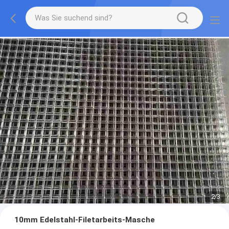
2
/
3
10mm Edelstahl-Filetarbeits-Masche