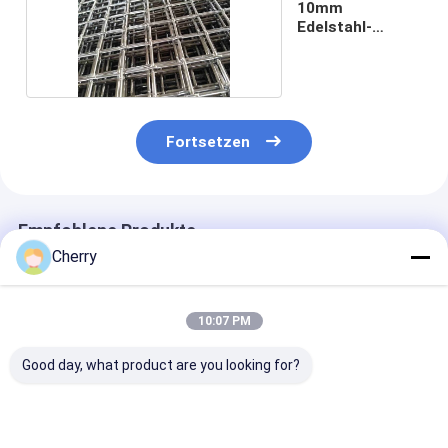
10mm
Edelstahl-
Filetarbeits-
Masche
Fortsetzen
Empfohlene Produkte
Cherry
10:07 PM
Good day, what product are you looking for?
Edelstahl-
SUS304
Schließung
Drahtnetz-Krumpf-
Stahldrahtgeflecht,
Krümmtes