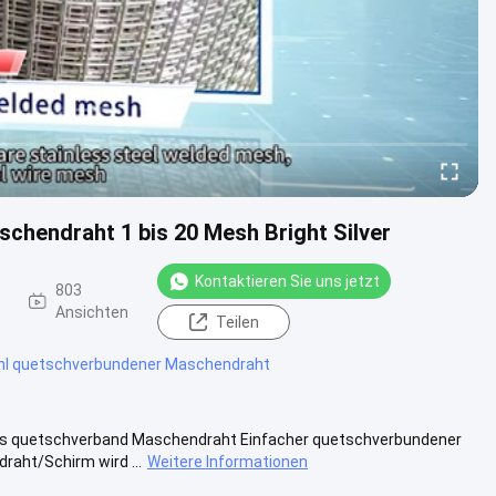
chendraht 1 bis 20 Mesh Bright Silver
Kontaktieren Sie uns jetzt
803
Ansichten
Teilen
hl quetschverbundener Maschendraht
ers quetschverband Maschendraht Einfacher quetschverbundener
aht/Schirm wird ...
Weitere Informationen