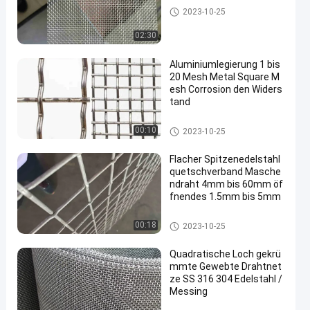
SS-Drahtgewebemaschendrah
2023-10-25
t
02:30
Aluminiumlegierung 1 bis
20 Mesh Metal Square M
esh Corrosion den Widers
tand
Edelstahl quetschverbundener
00:10
2023-10-25
Maschendraht
Flacher Spitzenedelstahl
quetschverband Masche
ndraht 4mm bis 60mm öf
fnendes 1.5mm bis 5mm
Edelstahl quetschverbundener
00:18
2023-10-25
Maschendraht
Quadratische Loch gekrü
mmte Gewebte Drahtnet
ze SS 316 304 Edelstahl /
Messing