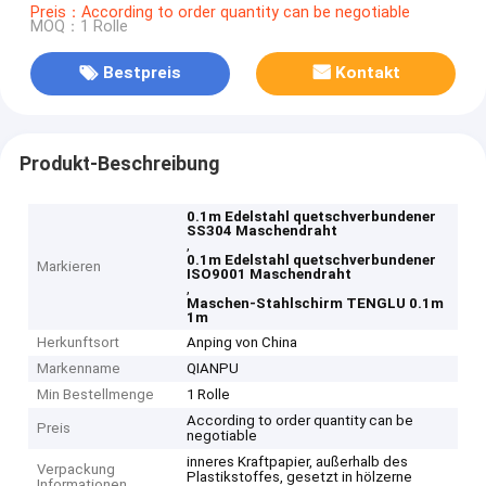
Preis：According to order quantity can be negotiable
MOQ：1 Rolle
Bestpreis
Kontakt
Produkt-Beschreibung
0.1m Edelstahl quetschverbundener
SS304 Maschendraht
,
0.1m Edelstahl quetschverbundener
Markieren
ISO9001 Maschendraht
,
Maschen-Stahlschirm TENGLU 0.1m
1m
Herkunftsort
Anping von China
Markenname
QIANPU
Min Bestellmenge
1 Rolle
According to order quantity can be
Preis
negotiable
inneres Kraftpapier, außerhalb des
Verpackung
Plastikstoffes, gesetzt in hölzerne
Informationen