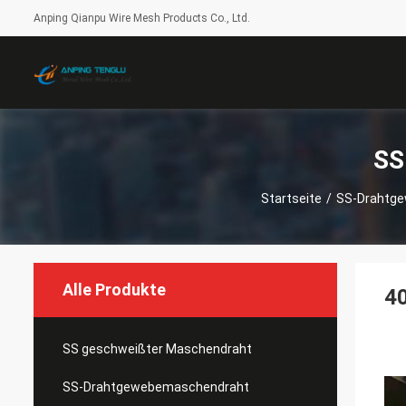
Anping Qianpu Wire Mesh Products Co., Ltd.
SS
Startseite
/
SS-Drahtg
Alle Produkte
4
SS geschweißter Maschendraht
SS-Drahtgewebemaschendraht