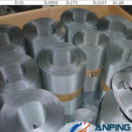
0,15
0,0059
0,273
0,0107
41,68