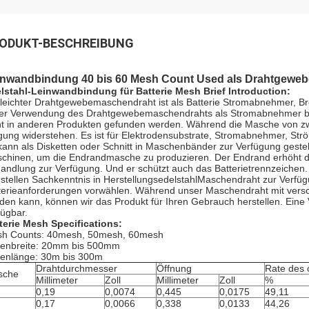
ODUKT-BESCHREIBUNG
inwandbindung 40 bis 60 Mesh Count Used als Drahtgeweb
lstahl-Leinwandbindung für Batterie Mesh Brief Introduction:
 leichter Drahtgewebemaschendraht ist als Batterie Stromabnehmer, Br
er Verwendung des Drahtgewebemaschendrahts als Stromabnehmer bietet
ht in anderen Produkten gefunden werden. Während die Masche von zw
gung widerstehen. Es ist für Elektrodensubstrate, Stromabnehmer, Str
kann als Disketten oder Schnitt in Maschenbänder zur Verfügung gestel
chinen, um die Endrandmasche zu produzieren. Der Endrand erhöht die M
andlung zur Verfügung. Und er schützt auch das Batterietrennzeichen.
 stellen Sachkenntnis in HerstellungsedelstahlMaschendraht zur Verfüg
terieanforderungen vorwählen. Während unser Maschendraht mit vers
den kann, können wir das Produkt für Ihren Gebrauch herstellen. Eine
fügbar.
terie Mesh Specifications:
h Counts: 40mesh, 50mesh, 60mesh
lenbreite: 20mm bis 500mm
lenlänge: 30m bis 300m
Drahtdurchmesser
Öffnung
Rate des 
sche
Millimeter
Zoll
Millimeter
Zoll
%
0,19
0,0074
0,445
0,0175
49,11
0,17
0,0066
0,338
0,0133
44,26