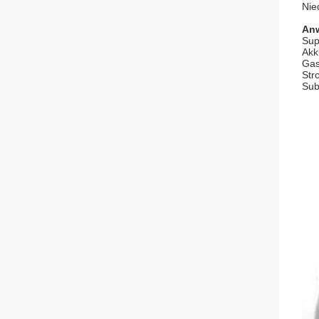
Nie
An
Sup
Akk
Gas
Str
Sub