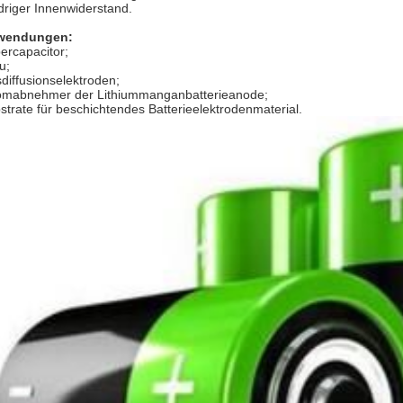
driger Innenwiderstand.
wendungen:
ercapacitor;
u;
diffusionselektroden;
omabnehmer der Lithiummanganbatterieanode;
strate für beschichtendes Batterieelektrodenmaterial.