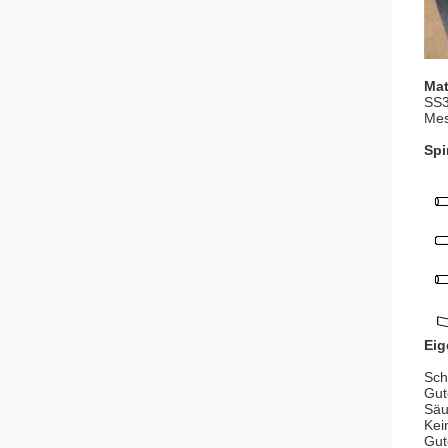
Mat
SS3
Mes
Spi
Eig
Sch
Gute
Säu
Kei
Gut