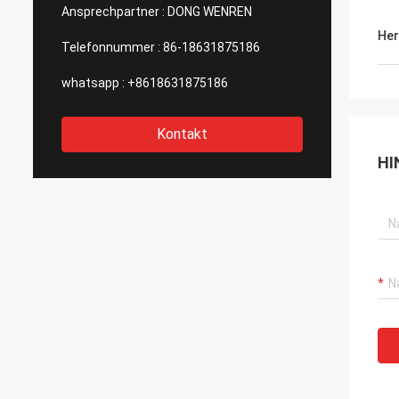
Ansprechpartner :
DONG WENREN
Her
Telefonnummer :
86-18631875186
whatsapp :
+8618631875186
Kontakt
HI