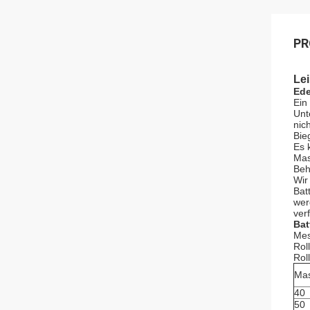
PR
Le
Ede
Ein
Unt
nic
Bie
Es 
Mas
Beh
Wir
Bat
wer
ver
Bat
Mes
Rol
Rol
Ma
40
50