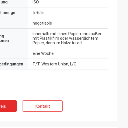
erung
ISO
ellmenge
5 Rolls
negotiable
Innerhalb mit eines Papierrohrs äußer
ng
mit Plastikfilm oder wasserdichtem
ionen
Papier, dann im Holzetui od
eine Woche
bedingungen
T/T, Western Union, L/C
eis
Kontakt