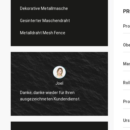
Dekorative Metallmasche
PR
Gesinterter Maschendraht
Pr
Metalldraht Mesh Fence
Obe
Mas
Rol
Joel
Joel
 danke wieder für Ihren
Danke, danke wieder für 
zeichneten Kundendienst.
ausgezeichneten Kunde
Pro
Urs