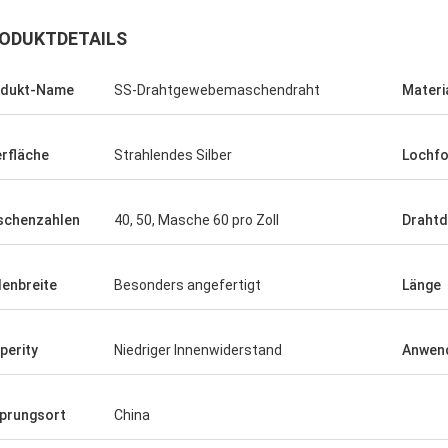
ODUKTDETAILS
odukt-Name
SS-Drahtgewebemaschendraht
Materi
rfläche
Strahlendes Silber
Lochf
chenzahlen
40, 50, Masche 60 pro Zoll
Draht
lenbreite
Besonders angefertigt
Länge
Ihren
ndienst.
perity
Niedriger Innenwiderstand
Anwen
prungsort
China