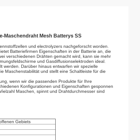
e-Maschendraht Mesh Batterys SS
ennstoffzellen und electrolyzers nachgeforscht worden.
 Batteriefirmen Eigenschaften in der Batterie an, die
ei verschiedenen Drähten gemacht wird, kann sie mehr
ömungsfeldschirme und Gasdiffusionselektroden ideal.
lt werden. Darüber hinaus entwarfen wir spezielle
aschenstabilität und stellt eine Schaltleiste für die
ung, wenn wir die passenden Produkte für Ihre
chiedenen Konfigurationen und Eigenschaften gesponnen
 Vielzahl Maschen, spinnt und Drahtdurchmesser sind
offenen Gebiets