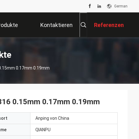
German
rodukte
Kontaktieren
Referenzen
Sie Uns
kte
16 0.15mm 0.17mm 0.19mm
el 316 0.15mm 0.17mm 0.19mm
sort
Anping von China
ame
QIANPU