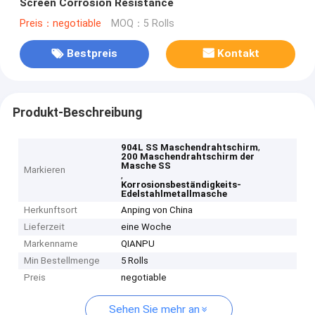
Screen Corrosion Resistance
Preis：negotiable
MOQ：5 Rolls
Bestpreis
Kontakt
Produkt-Beschreibung
,
904L SS Maschendrahtschirm
200 Maschendrahtschirm der
Masche SS
Markieren
,
Korrosionsbeständigkeits-
Edelstahlmetallmasche
Herkunftsort
Anping von China
Lieferzeit
eine Woche
Markenname
QIANPU
Min Bestellmenge
5 Rolls
Preis
negotiable
Sehen Sie mehr an