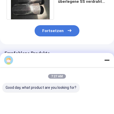
überlegene SS verdrahten
Mesh Screen Corrosion
Resistance
Fortsetzen
Empfohlene Produkte
7:27 AM
Good day, what product are you looking for?
Gewebtes Drahtnetz
Edelstahl-Gewebe
Gewebtes Drah
aus Edelstahl mit
mit 16 Maschen
aus Edelstahl 
14Mesh
Mesh