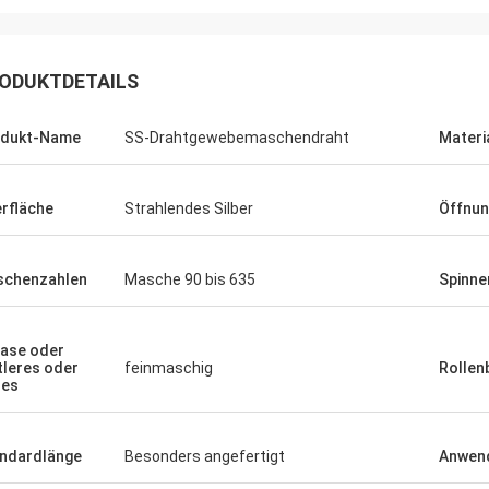
ODUKTDETAILS
odukt-Name
SS-Drahtgewebemaschendraht
Materi
rfläche
Strahlendes Silber
Öffnu
chenzahlen
Masche 90 bis 635
Spinne
Joel
 für Ihren
ase oder
tleres oder
feinmaschig
Rollen
undendienst.
nes
ndardlänge
Besonders angefertigt
Anwen