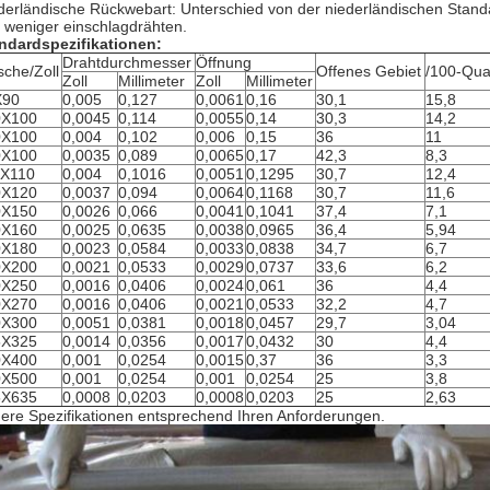
derländische Rückwebart: Unterschied von der niederländischen Standa
 weniger einschlagdrähten.
ndardspezifikationen:
Drahtdurchmesser
Öffnung
che/Zoll
Offenes Gebiet
/100-Qua
Zoll
Millimeter
Zoll
Millimeter
X90
0,005
0,127
0,0061
0,16
30,1
15,8
0X100
0,0045
0,114
0,0055
0,14
30,3
14,2
0X100
0,004
0,102
0,006
0,15
36
11
0X100
0,0035
0,089
0,0065
0,17
42,3
8,3
0X110
0,004
0,1016
0,0051
0,1295
30,7
12,4
0X120
0,0037
0,094
0,0064
0,1168
30,7
11,6
0X150
0,0026
0,066
0,0041
0,1041
37,4
7,1
0X160
0,0025
0,0635
0,0038
0,0965
36,4
5,94
0X180
0,0023
0,0584
0,0033
0,0838
34,7
6,7
0X200
0,0021
0,0533
0,0029
0,0737
33,6
6,2
0X250
0,0016
0,0406
0,0024
0,061
36
4,4
0X270
0,0016
0,0406
0,0021
0,0533
32,2
4,7
0X300
0,0051
0,0381
0,0018
0,0457
29,7
3,04
5X325
0,0014
0,0356
0,0017
0,0432
30
4,4
0X400
0,001
0,0254
0,0015
0,37
36
3,3
0X500
0,001
0,0254
0,001
0,0254
25
3,8
5X635
0,0008
0,0203
0,0008
0,0203
25
2,63
ere Spezifikationen entsprechend Ihren Anforderungen.