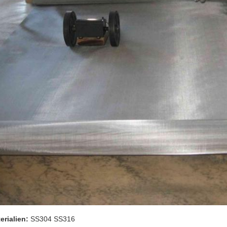
erialien:
SS304 SS316