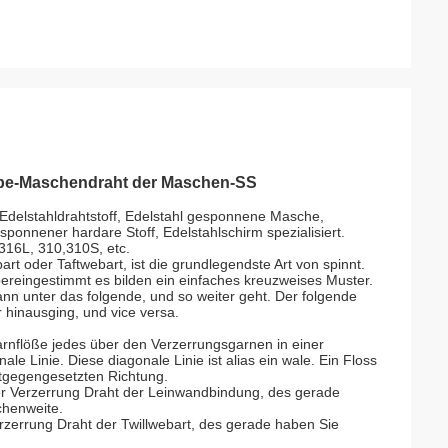
webe-Maschendraht der Maschen-SS
Edelstahldrahtstoff, Edelstahl gesponnene Masche,
sponnener hardare Stoff, Edelstahlschirm spezialisiert.
16L, 310,310S, etc.
 oder Taftwebart, ist die grundlegendste Art von spinnt.
ereingestimmt es bilden ein einfaches kreuzweises Muster.
ann unter das folgende, und so weiter geht. Der folgende
 hinausging, und vice versa.
Garnflöße jedes über den Verzerrungsgarnen in einer
le Linie. Diese diagonale Linie ist alias ein wale. Ein Floss
ntgegengesetzten Richtung.
er Verzerrung Draht der Leinwandbindung, des gerade
chenweite.
rzerrung Draht der Twillwebart, des gerade haben Sie