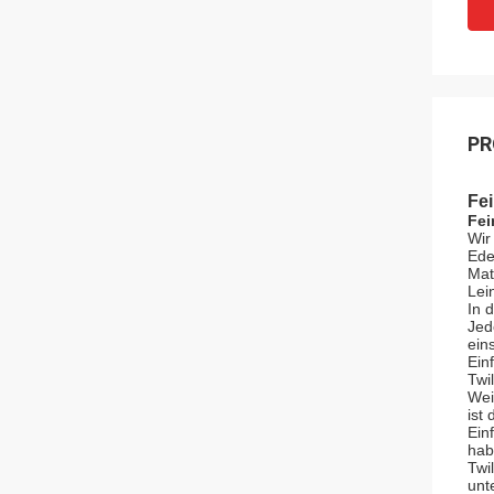
PR
Fe
Fei
Wir
Ede
Mat
Lei
In 
Jed
ein
Ein
Twi
Wei
ist
Ein
hab
Twi
unt