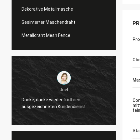
Dekorative Metallmasche
Gesinterter Maschendraht
PR
Metalldraht Mesh Fence
Pr
Obe
Mas
Joel
nke, danke wieder für Ihren
Danke, danke wieder
Cor
mit
usgezeichneten Kundendienst.
ausgezeichneten K
fei
Sta