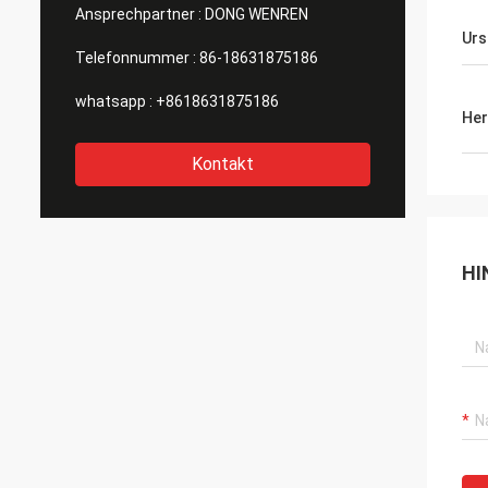
Ansprechpartner :
DONG WENREN
Urs
Telefonnummer :
86-18631875186
whatsapp :
+8618631875186
Her
Kontakt
HI