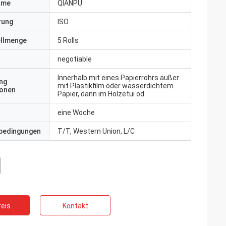
ame
QIANPU
erung
ISO
ellmenge
5 Rolls
negotiable
Innerhalb mit eines Papierrohrs äußer
ng
mit Plastikfilm oder wasserdichtem
ionen
Papier, dann im Holzetui od
eine Woche
bedingungen
T/T, Western Union, L/C
eis
Kontakt