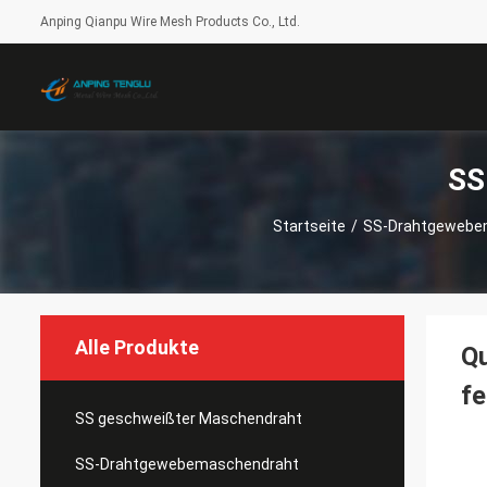
Anping Qianpu Wire Mesh Products Co., Ltd.
SS
Startseite
/
SS-Drahtgewebe
Alle Produkte
Q
f
SS geschweißter Maschendraht
SS-Drahtgewebemaschendraht