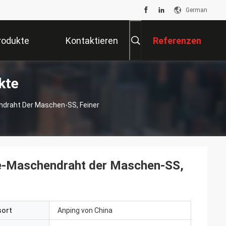
German
rodukte
Kontaktieren
Referenzen
kte
Sie Uns
draht Der Maschen-SS, Feiner
be-Maschendraht der Maschen-SS,
sort
Anping von China