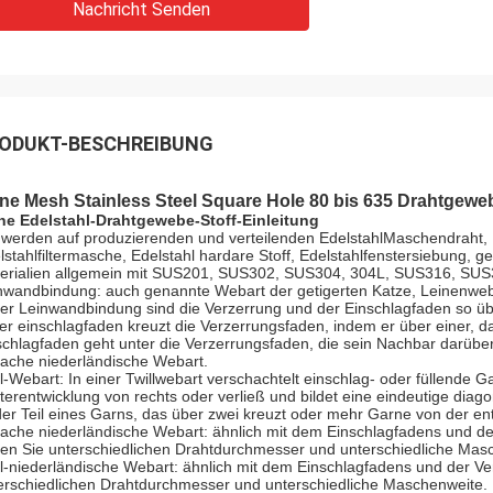
Nachricht Senden
ODUKT-BESCHREIBUNG
ine Mesh Stainless Steel Square Hole 80 bis 635 Drahtge
ne Edelstahl-Drahtgewebe-Stoff-Einleitung
 werden auf produzierenden und verteilenden EdelstahlMaschendraht, 
lstahlfiltermasche, Edelstahl hardare Stoff, Edelstahlfenstersiebung, ge
erialien allgemein mit SUS201, SUS302, SUS304, 304L, SUS316, SUS3
nwandbindung: auch genannte Webart der getigerten Katze, Leinenwebart
der Leinwandbindung sind die Verzerrung und der Einschlagfaden so üb
er einschlagfaden kreuzt die Verzerrungsfaden, indem er über einer, d
schlagfaden geht unter die Verzerrungsfaden, die sein Nachbar darüber
fache niederländische Webart.
ll-Webart: In einer Twillwebart verschachtelt einschlag- oder füllende 
terentwicklung von rechts oder verließ und bildet eine eindeutige diagona
 der Teil eines Garns, das über zwei kreuzt oder mehr Garne von der e
fache niederländische Webart: ähnlich mit dem Einschlagfadens und d
en Sie unterschiedlichen Drahtdurchmesser und unterschiedliche Mas
ll-niederländische Webart: ähnlich mit dem Einschlagfadens und der Ve
erschiedlichen Drahtdurchmesser und unterschiedliche Maschenweite.