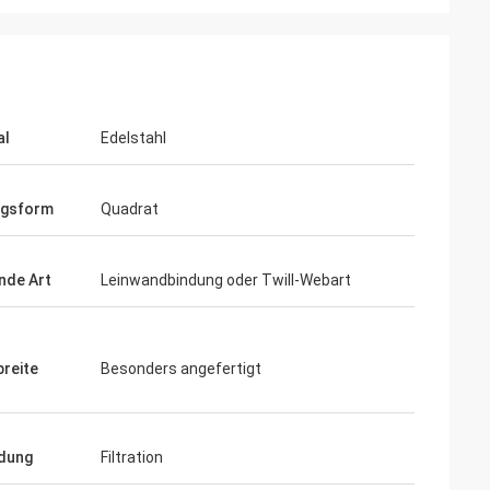
al
Edelstahl
ngsform
Quadrat
nde Art
Leinwandbindung oder Twill-Webart
breite
Besonders angefertigt
dung
Filtration