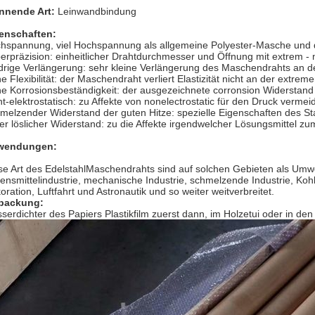
nnende Art:
Leinwandbindung
enschaften:
hspannung, viel Hochspannung als allgemeine Polyester-Masche und d
erpräzision: einheitlicher Drahtdurchmesser und Öffnung mit extrem - 
drige Verlängerung: sehr kleine Verlängerung des Maschendrahts an 
e Flexibilität: der Maschendraht verliert Elastizität nicht an der extre
e Korrosionsbeständigkeit: der ausgezeichnete corronsion Widerstand d
ht-elektrostatisch: zu Affekte von nonelectrostatic für den Druck vermeid
melzender Widerstand der guten Hitze: spezielle Eigenschaften des S
er löslicher Widerstand: zu die Affekte irgendwelcher Lösungsmittel 
wendungen:
se Art des EdelstahlMaschendrahts sind auf solchen Gebieten als Umwe
ensmittelindustrie, mechanische Industrie, schmelzende Industrie, Ko
oration, Luftfahrt und Astronautik und so weiter weitverbreitet.
packung:
serdichter des Papiers Plastikfilm zuerst dann, im Holzetui oder in den