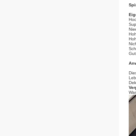
Spi
Eig
Hoc
Sup
Nie
Hoh
Hoh
Nic
Sch
Gut
An
Die
Leb
Dek
Ver
Was