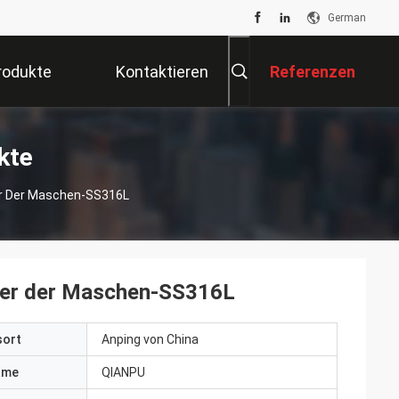
German
rodukte
Kontaktieren
Referenzen
Sie Uns
kte
er Der Maschen-SS316L
ver der Maschen-SS316L
sort
Anping von China
ame
QIANPU