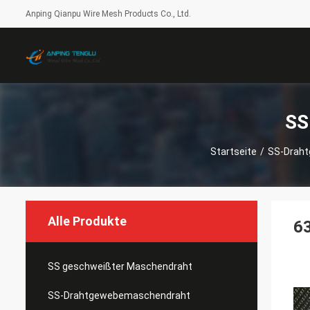
Anping Qianpu Wire Mesh Products Co., Ltd.
SS
Startseite
/
SS-Drah
Alle Produkte
6
SS geschweißter Maschendraht
SS-Drahtgewebemaschendraht