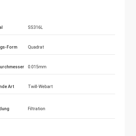
al
SS316L
ngs-Form
Quadrat
durchmesser
0.015mm
nde Art
Twill-Webart
dung
Filtration