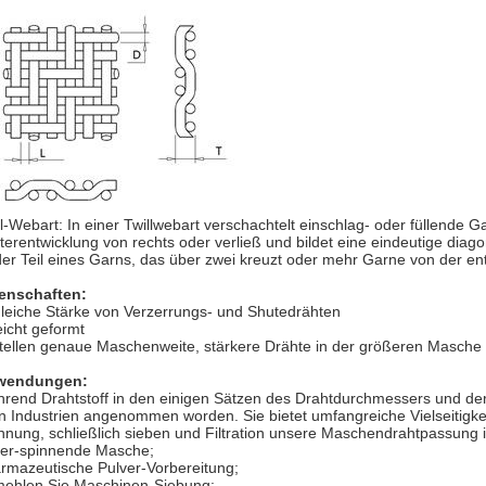
ll-Webart: In einer Twillwebart verschachtelt einschlag- oder füllende 
terentwicklung von rechts oder verließ und bildet eine eindeutige diagona
 der Teil eines Garns, das über zwei kreuzt oder mehr Garne von der e
enschaften:
leiche Stärke von Verzerrungs- und Shutedrähten
eicht geformt
stellen genaue Maschenweite, stärkere Drähte in der größeren Masche h
wendungen:
rend Drahtstoff in den einigen Sätzen des Drahtdurchmessers und de
en Industrien angenommen worden. Sie bietet umfangreiche Vielseitigk
nnung, schließlich sieben und Filtration unsere Maschendrahtpassung in
er-spinnende Masche;
rmazeutische Pulver-Vorbereitung;
ehlen Sie Maschinen-Siebung;