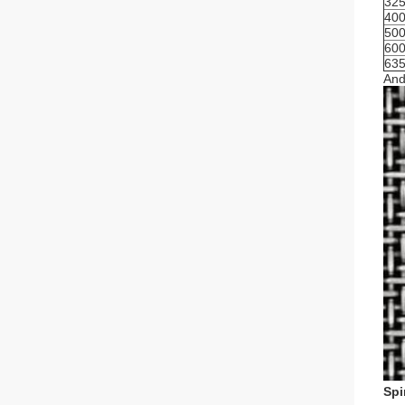
32
40
50
60
63
And
Spi