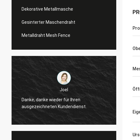
Dekorative Metallmasche
PR
Gesinterter Maschendraht
Pr
Metalldraht Mesh Fence
Obe
Mes
Öff
Joel
Danke, danke wieder für Ihren
Danke,
ausgezeichneten Kundendienst.
ausgez
Eig
Urs