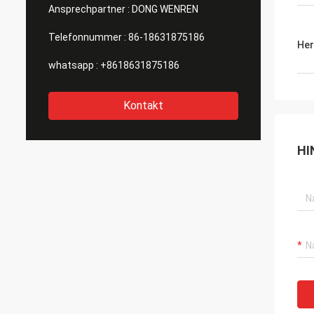
Ansprechpartner :
DONG WENREN
Telefonnummer :
86-18631875186
Her
whatsapp :
+8618631875186
Kontakt
HI