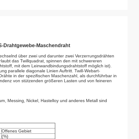
SS-Drahtgewebe-Maschendraht
wechselnd über zwei und darunter zwei Verzerrungsdrähten
erlaubt das Twillquadrat, spinnen den mit schwereren
stoff, mit dem Leinwandbindungsdrahtstoff möglich ist).
 parallele diagonale Linien Auftritt. Twill-Webart-
ähte in der spezifischen Maschenzahl, als durchführbar in
ndenz von stützenden größeren Lasten und von feineren
, Messing, Nickel, Hastelloy und anderes Metall sind
Offenes Gebiet
(%)