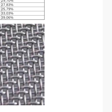
29,70%
27,83%
25,79%
33,03%
39,06%