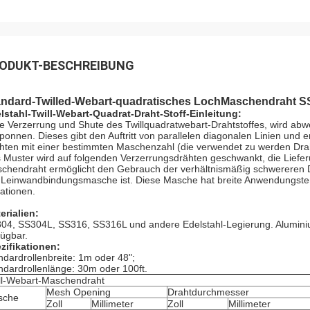
ODUKT-BESCHREIBUNG
andard-Twilled-Webart-quadratisches LochMaschendraht 
lstahl-Twill-Webart-Quadrat-Draht-Stoff-Einleitung:
e Verzerrung und Shute des Twillquadratwebart-Drahtstoffes, wird ab
ponnen. Dieses gibt den Auftritt von parallelen diagonalen Linien und 
hten mit einer bestimmten Maschenzahl (die verwendet zu werden Draht
 Muster wird auf folgenden Verzerrungsdrähten geschwankt, die Lieferung
chendraht ermöglicht den Gebrauch der verhältnismäßig schwereren Dr
 Leinwandbindungsmasche ist. Diese Masche hat breite Anwendungste
rationen.
erialien:
04, SS304L, SS316, SS316L und andere Edelstahl-Legierung. Aluminium
fügbar.
zifikationen:
ndardrollenbreite: 1m oder 48";
ndardrollenlänge: 30m oder 100ft.
ll-Webart-Maschendraht
Mesh Opening
Drahtdurchmesser
sche
Zoll
Millimeter
Zoll
Millimeter