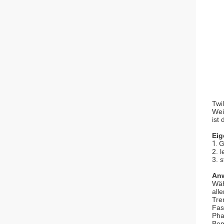
Twi
Wei
ist
Eig
1.
G
2. l
3. 
An
Wäh
all
Tre
Fas
Pha
Bem