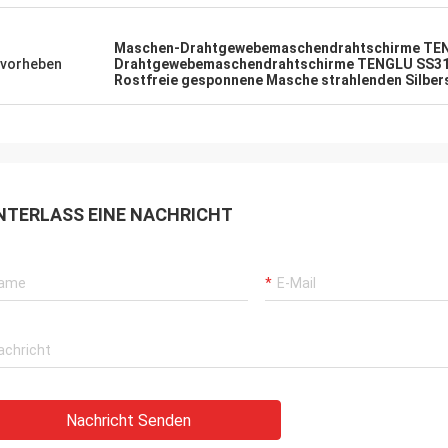
Maschen-Drahtgewebemaschendrahtschirme TEN
vorheben
Drahtgewebemaschendrahtschirme TENGLU SS3
Rostfreie gesponnene Masche strahlenden Silbe
NTERLASS EINE NACHRICHT
Nachricht Senden