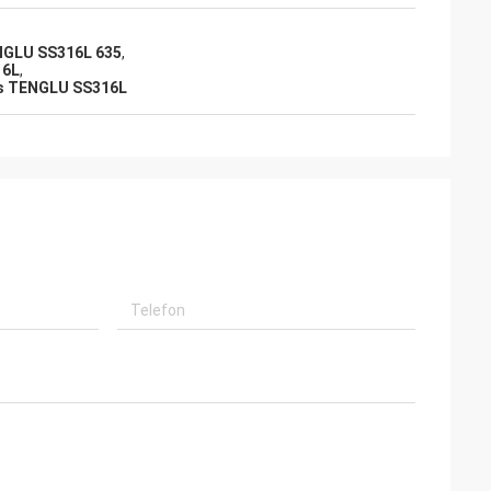
GLU SS316L 635
,
16L
,
rs TENGLU SS316L