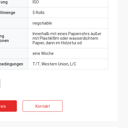
erung
ISO
ellmenge
5 Rolls
negotiable
Innerhalb mit eines Papierrohrs äußer
ng
mit Plastikfilm oder wasserdichtem
ionen
Papier, dann im Holzetui od
eine Woche
bedingungen
T/T, Western Union, L/C
eis
Kontakt