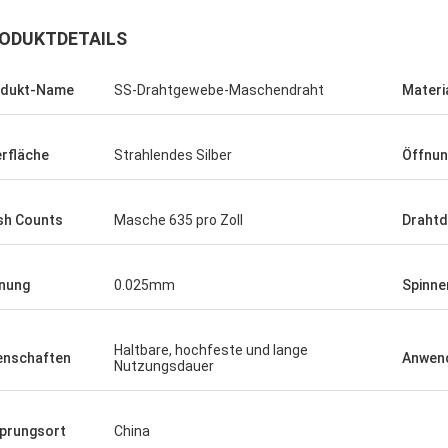
ODUKTDETAILS
odukt-Name
SS-Drahtgewebe-Maschendraht
Materi
rfläche
Strahlendes Silber
Öffnu
h Counts
Masche 635 pro Zoll
Draht
nung
0.025mm
Spinne
Joel
 danke wieder für Ihren
eichneten Kundendienst.
Haltbare, hochfeste und lange
enschaften
Anwen
Nutzungsdauer
prungsort
China