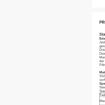
PR
St
Ede
Jed
ges
Drä
Das
Mas
der
Filt
Mat
SS3
ver
Spe
Sta
Sta
Twi
Ma