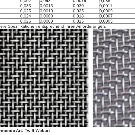
5
0,002
0,043
0,0014
0,036
0
0,033
0,0013
0,030
0,0011
0
0,025
0,0010
0,025
0,0009
0
0,024
0,0009
0,018
0,0007
5
0,025
0,0009
0,015
0,0005
ere Spezifikationen entsprechend Ihren Anforderungen.
nnende Art: Twill-Webart