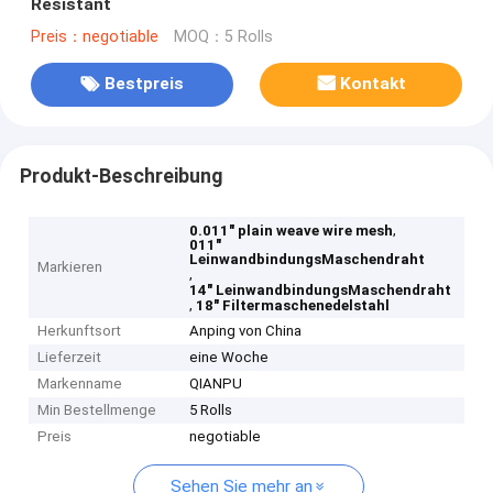
Resistant
Preis：negotiable
MOQ：5 Rolls
Bestpreis
Kontakt
Produkt-Beschreibung
,
0.011" plain weave wire mesh
011"
LeinwandbindungsMaschendraht
Markieren
,
14" LeinwandbindungsMaschendraht
,
18" Filtermaschenedelstahl
Herkunftsort
Anping von China
Lieferzeit
eine Woche
Markenname
QIANPU
Min Bestellmenge
5 Rolls
Preis
negotiable
Sehen Sie mehr an