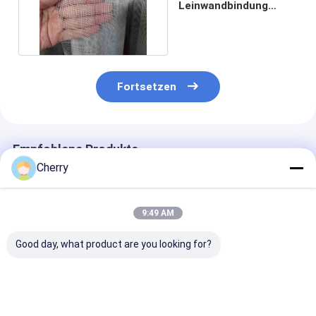
Leinwandbindung
Draht Mesh Wear
Resistant
Fortsetzen
Empfohlene Produkte
Cherry
9:49 AM
Good day, what product are you looking for?
Gewebtes Drahtnetz
Edelstahl-Gewebe
Gewebtes Drah
aus Edelstahl mit
mit 16 Maschen
aus Edelstahl 
14Mesh
Mesh