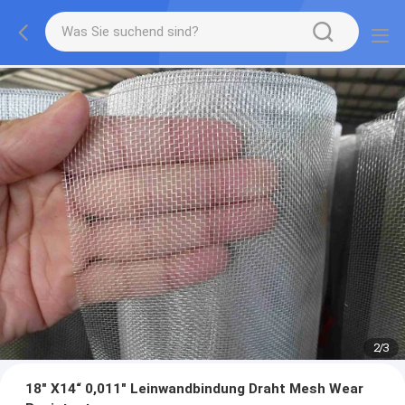
2
/
3
18" X14“ 0,011" Leinwandbindung Draht Mesh Wear