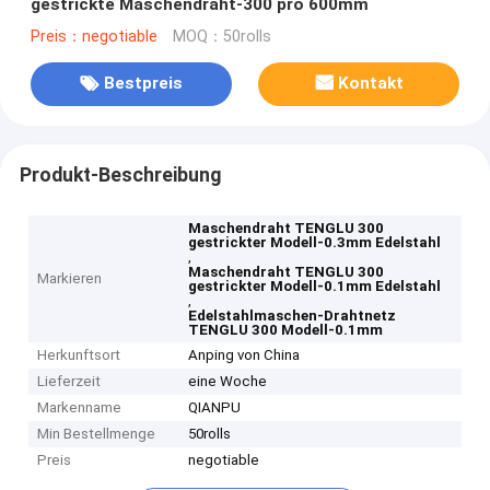
gestrickte Maschendraht-300 pro 600mm
Preis：negotiable
MOQ：50rolls
Bestpreis
Kontakt
Produkt-Beschreibung
Maschendraht TENGLU 300
gestrickter Modell-0.3mm Edelstahl
,
Maschendraht TENGLU 300
Markieren
gestrickter Modell-0.1mm Edelstahl
,
Edelstahlmaschen-Drahtnetz
TENGLU 300 Modell-0.1mm
Herkunftsort
Anping von China
Lieferzeit
eine Woche
Markenname
QIANPU
Min Bestellmenge
50rolls
Preis
negotiable