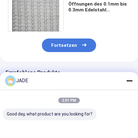
Öffnungen des 0.1mm bis
0.3mm Edelstahl
gestrickte Maschendraht-
300 pro 600mm
Fortsetzen
Empfohlene Produkte
JADE
2:01 PM
Good day, what product are you looking for?
Mehrzwecknetz aus
Edelstahl-
Häkelweberei
Edelstahl für
Strickdrahtgewebe
Komprimierte