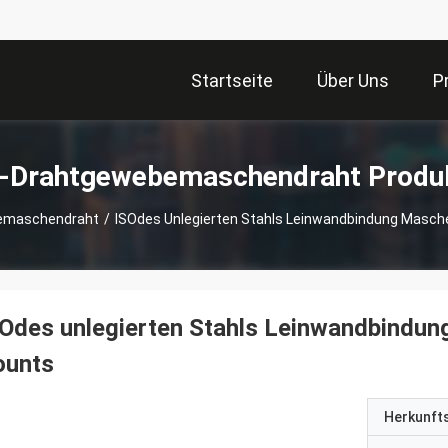
Startseite
Über Uns
P
-Drahtgewebemaschendraht Produ
emaschendraht
/
ISOdes Unlegierten Stahls Leinwandbindung Masch
Odes unlegierten Stahls Leinwandbindun
ounts
Herkunft