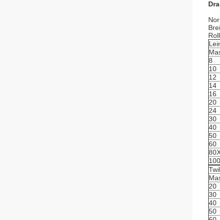
Dra
Nor
Bre
Rol
Lei
Ma
8
10
12
14
16
20
24
30
40
50
60
80
10
Twi
Ma
20
30
40
50
60