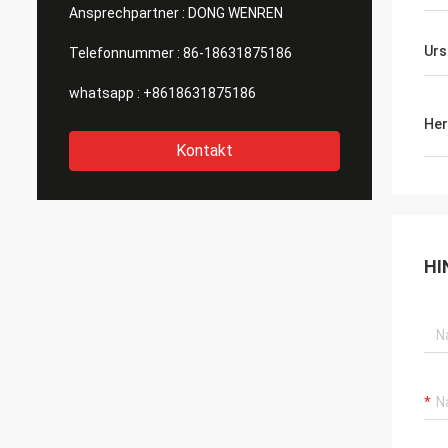
Ansprechpartner :
DONG WENREN
Urs
Telefonnummer :
86-18631875186
whatsapp :
+8618631875186
Her
Kontakt
HI