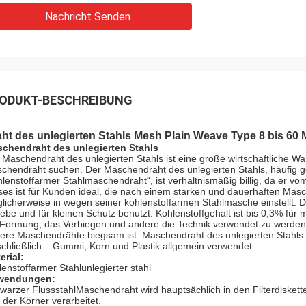
Nachricht Senden
ODUKT-BESCHREIBUNG
aht des unlegierten Stahls Mesh Plain Weave Type 8 bis 
chendraht des unlegierten Stahls
 Maschendraht des unlegierten Stahls ist eine große wirtschaftliche Wa
chendraht suchen. Der Maschendraht des unlegierten Stahls, häufig 
hlenstoffarmer Stahlmaschendraht“, ist verhältnismäßig billig, da er v
ses ist für Kunden ideal, die nach einem starken und dauerhaften Masc
licherweise in wegen seiner kohlenstoffarmen Stahlmasche einstellt. 
iebe und für kleinen Schutz benutzt. Kohlenstoffgehalt ist bis 0,3% fü
 Formung, das Verbiegen und andere die Technik verwendet zu werde
ere Maschendrähte biegsam ist. Maschendraht des unlegierten Stahls is
schließlich – Gummi, Korn und Plastik allgemein verwendet.
erial:
lenstoffarmer Stahlunlegierter stahl
wendungen:
warzer FlussstahlMaschendraht wird hauptsächlich in den Filterdisketten
 der Körner verarbeitet.