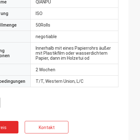
ame
QIANPU
erung
ISO
ellmenge
50Rolls
negotiable
Innerhalb mit eines Papierrohrs äußer
ng
mit Plastikfilm oder wasserdichtem
ionen
Papier, dann im Holzetui od
2 Wochen
bedingungen
T/T, Western Union, L/C
eis
Kontakt