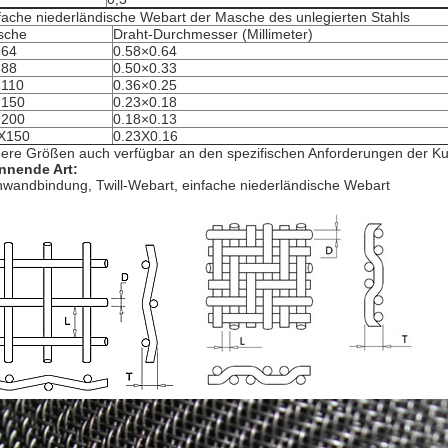
fache niederländische Webart der Masche des unlegierten Stahls
sche
Draht-Durchmesser (Millimeter)
×64
0.58×0.64
×88
0.50×0.33
×110
0.36×0.25
×150
0.23×0.18
×200
0.18×0.13
X150
0.23X0.16
ere Größen auch verfügbar an den spezifischen Anforderungen der K
nnende Art:
nwandbindung, Twill-Webart, einfache niederländische Webart