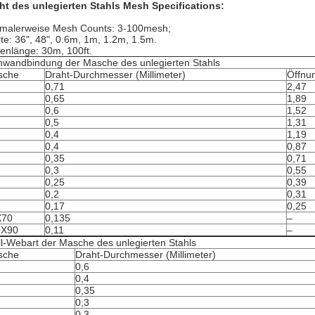
ht des unlegierten Stahls Mesh Specifications:
malerweise Mesh Counts: 3-100mesh;
ite: 36", 48", 0.6m, 1m, 1.2m, 1.5m.
lenlänge: 30m, 100ft.
nwandbindung der Masche des unlegierten Stahls
sche
Draht-Durchmesser (Millimeter)
Öffnun
0,71
2,47
0,65
1,89
0,6
1,52
0,5
1,31
0,4
1,19
0,4
0,87
0,35
0,71
0,3
0,55
0,25
0,39
0,2
0,31
0,17
0,25
X70
0,135
–
0X90
0,11
–
ll-Webart der Masche des unlegierten Stahls
sche
Draht-Durchmesser (Millimeter)
0,6
0,4
0,35
0,3
0,3