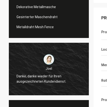
Dekorative Metallmasche
Gesinterter Maschendraht
PR
Metalldraht Mesh Fence
Pr
Lo
Mes
Joel
Danke, danke wieder für Ihren
Danke,
Rol
ausgezeichneten Kundendienst.
ausgez
Pro