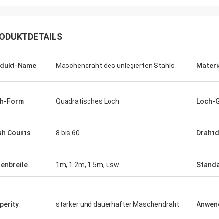
ODUKTDETAILS
odukt-Name
Maschendraht des unlegierten Stahls
Materi
ch-Form
Quadratisches Loch
Loch-
h Counts
8 bis 60
Draht
Joel
 danke wieder für Ihren
lenbreite
1m, 1.2m, 1.5m, usw.
Standa
eichneten Kundendienst.
perity
starker und dauerhafter Maschendraht
Anwen