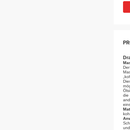
PR
Dr
Mas
Der
Mas
„ko
Die
mög
Öls
die
and
ein
Mat
koh
An
Sch
und