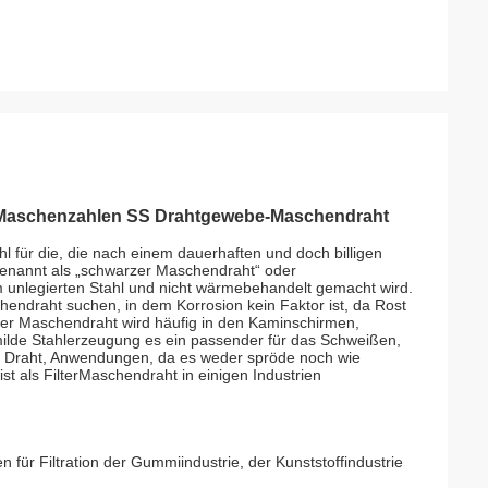
60 Maschenzahlen SS Drahtgewebe-Maschendraht
hl für die, die nach einem dauerhaften und doch billigen
genannt als „schwarzer Maschendraht“ oder
om unlegierten Stahl und nicht wärmebehandelt gemacht wird.
hendraht suchen, in dem Korrosion kein Faktor ist, da Rost
Der Maschendraht wird häufig in den Kaminschirmen,
r milde Stahlerzeugung es ein passender für das Schweißen,
n Draht, Anwendungen, da es weder spröde noch wie
t als FilterMaschendraht in einigen Industrien
 für Filtration der Gummiindustrie, der Kunststoffindustrie