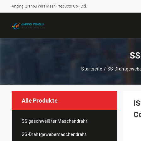
Anping Qianpu Wire Mesh Products Co., Ltd.
SS
Startseite
/
SS-Drahtgeweb
Alle Produkte
IS
C
SS geschweißter Maschendraht
SS-Drahtgewebemaschendraht