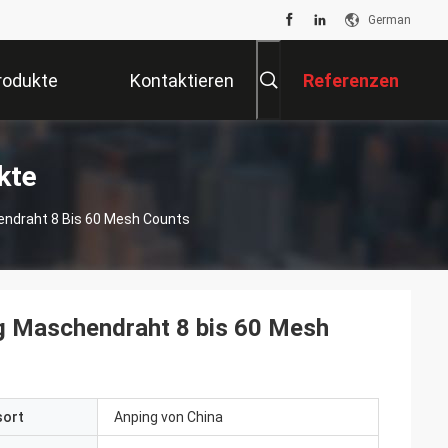
German
rodukte
Kontaktieren
Referenzen
Sie Uns
kte
endraht 8 Bis 60 Mesh Counts
g Maschendraht 8 bis 60 Mesh
sort
Anping von China