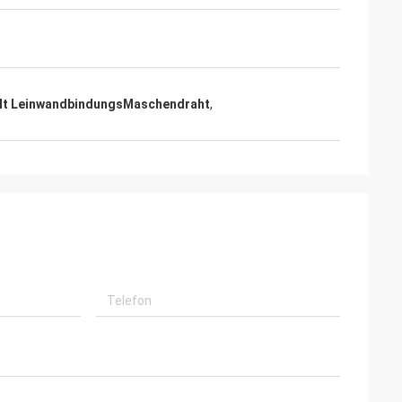
lt LeinwandbindungsMaschendraht
,