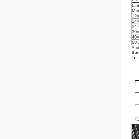
Ein
Ma
12
14
24
30
40
50 
And
Spi
Lei