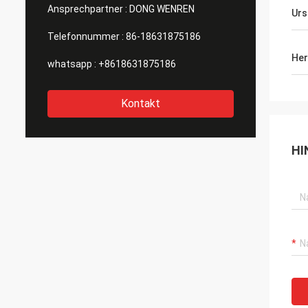
Ansprechpartner :
DONG WENREN
Urs
Telefonnummer :
86-18631875186
Her
whatsapp :
+8618631875186
Kontakt
HI