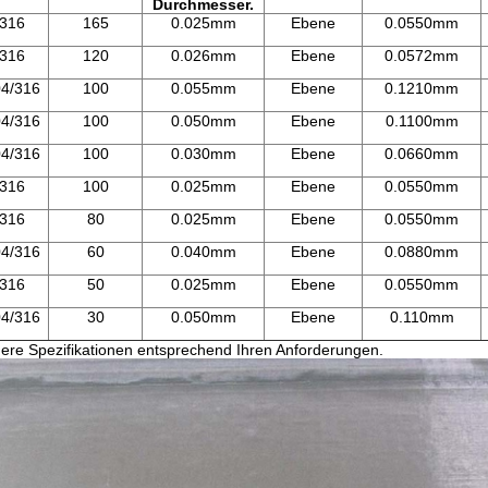
Durchmesser.
316
165
0.025mm
Ebene
0.0550mm
316
120
0.026mm
Ebene
0.0572mm
4/316
100
0.055mm
Ebene
0.1210mm
4/316
100
0.050mm
Ebene
0.1100mm
4/316
100
0.030mm
Ebene
0.0660mm
316
100
0.025mm
Ebene
0.0550mm
316
80
0.025mm
Ebene
0.0550mm
4/316
60
0.040mm
Ebene
0.0880mm
316
50
0.025mm
Ebene
0.0550mm
4/316
30
0.050mm
Ebene
0.110mm
ere Spezifikationen entsprechend Ihren Anforderungen.