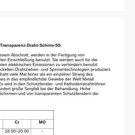
Transparenz-Draht-Schirm-SS
iesem Abschnitt, werden in der Fertigung von
ten Einschließung benutzt. Sie werden auch für die
n elektrischen Emissionen zu verhindern benutzt.
elten Drahtziehen- und Spinnentechnologien produziert.
ht viele Mal feiner als ein einzelner Strang des
es in das empfindlichste Gewebe der Welt Metall.
Es wird in den Schutzfenster- und Kathodenstrahlröhren
fordert große Sorgfalt bei der Behandlung. Hohe
chirmen und von transparenten Schutzfenstern der
Cr
MO
18.00~20.00
-