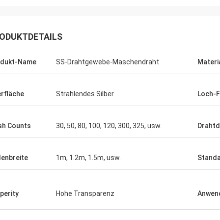
ODUKTDETAILS
odukt-Name
SS-Drahtgewebe-Maschendraht
Materi
rfläche
Strahlendes Silber
Loch-
h Counts
30, 50, 80, 100, 120, 300, 325, usw.
Draht
Joel
 danke wieder für Ihren
lenbreite
1m, 1.2m, 1.5m, usw.
Standa
eichneten Kundendienst.
perity
Hohe Transparenz
Anwen