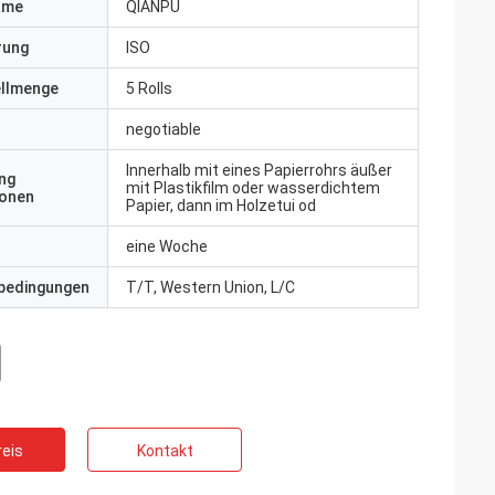
ame
QIANPU
erung
ISO
ellmenge
5 Rolls
negotiable
Innerhalb mit eines Papierrohrs äußer
ng
mit Plastikfilm oder wasserdichtem
ionen
Papier, dann im Holzetui od
eine Woche
bedingungen
T/T, Western Union, L/C
eis
Kontakt