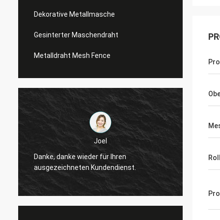
Dekorative Metallmasche
Gesinterter Maschendraht
PR
Metalldraht Mesh Fence
Pr
Obe
Mes
Joel
Danke, danke wieder für Ihren
Danke,
Rol
ausgezeichneten Kundendienst.
ausgez
Pro