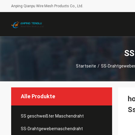
Anping Qianpu Wire Mesh Products Co., Ltd.
SS
Startseite
/
SS-Drahtgewebe
Alle Produkte
h
S
SS geschweißter Maschendraht
SS-Drahtgewebemaschendraht