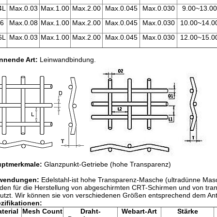
4L
Max.0.03
Max.1.00
Max.2.00
Max.0.045
Max.0.030
9.00~13.00
6
Max.0.08
Max.1.00
Max.2.00
Max.0.045
Max.0.030
10.00~14.0
6L
Max.0.03
Max.1.00
Max.2.00
Max.0.045
Max.0.030
12.00~15.0
nnende Art:
Leinwandbindung.
ptmerkmale:
Glanzpunkt-Getriebe (hohe Transparenz)
wendungen:
Edelstahl-ist hohe Transparenz-Masche (ultradünne Masch
den für die Herstellung von abgeschirmten CRT-Schirmen und von tra
utzt. Wir können sie von verschiedenen Größen entsprechend dem Ant
zifikationen:
terial
Mesh Count
Draht-
Webart-Art
Stärke