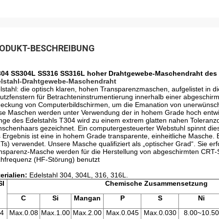
ODUKT-BESCHREIBUNG
04 SS304L SS316 SS316L hoher Drahtgewebe-Maschendraht des 
lstahl-Drahtgewebe-Maschendraht
lstahl: die optisch klaren, hohen Transparenzmaschen, aufgelistet in d
utzfenstern für Betrachteninstrumentierung innerhalb einer abgeschirm
eckung von Computerbildschirmen, um die Emanation von unerwünschte
se Maschen werden unter Verwendung der in hohem Grade hoch entwick
nge des Edelstahls T304 wird zu einem extrem glatten nahen Toleranzdra
schenhaars gezeichnet. Ein computergesteuerter Webstuhl spinnt dies
 Ergebnis ist eine in hohem Grade transparente, einheitliche Masche. 
Ts) verwendet. Unsere Masche qualifiziert als „optischer Grad“. Sie er
nsparenz-Masche werden für die Herstellung von abgeschirmten CRT-S
hfrequenz (HF-Störung) benutzt
erialien:
Edelstahl 304, 304L, 316, 316L.
SI
Chemische Zusammensetzung
C
Si
Mangan
P
S
Ni
4
Max.0.08
Max.1.00
Max.2.00
Max.0.045
Max.0.030
8.00~10.50