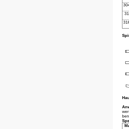
30
31
31
Spi
Hau
An
wer
ben
Spe
Ma