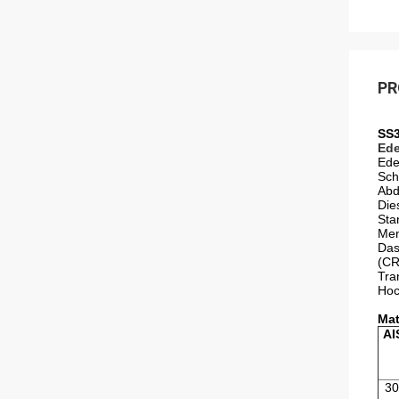
PR
SS3
Ede
Ede
Sch
Abd
Die
Sta
Men
Das
(CR
Tra
Hoc
Mat
AI
30