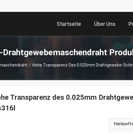
Startseite
Über Uns
P
-Drahtgewebemaschendraht Produ
maschendraht
/
Hohe Transparenz Des 0.025mm Drahtgewebe-Schir
ohe Transparenz des 0.025mm Drahtgew
s316l
Herkunft