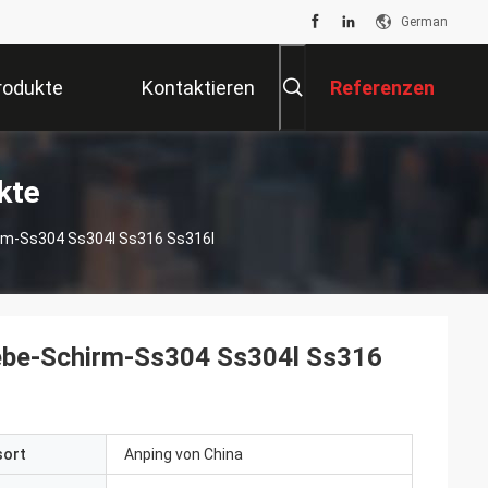
German
rodukte
Kontaktieren
Referenzen
Sie Uns
kte
m-Ss304 Ss304l Ss316 Ss316l
ebe-Schirm-Ss304 Ss304l Ss316
sort
Anping von China