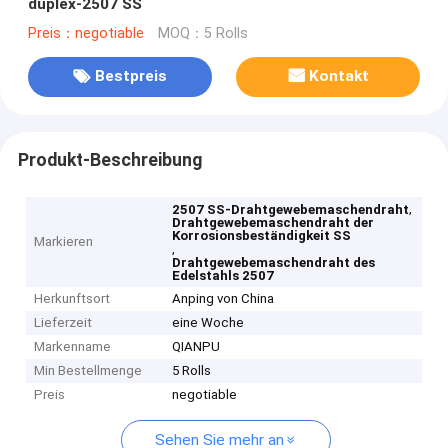
duplex-2507 SS
Preis：negotiable
MOQ：5 Rolls
Bestpreis
Kontakt
Produkt-Beschreibung
,
2507 SS-Drahtgewebemaschendraht
Drahtgewebemaschendraht der
Korrosionsbeständigkeit SS
Markieren
,
Drahtgewebemaschendraht des
Edelstahls 2507
Herkunftsort
Anping von China
Lieferzeit
eine Woche
Markenname
QIANPU
Min Bestellmenge
5 Rolls
Preis
negotiable
Sehen Sie mehr an