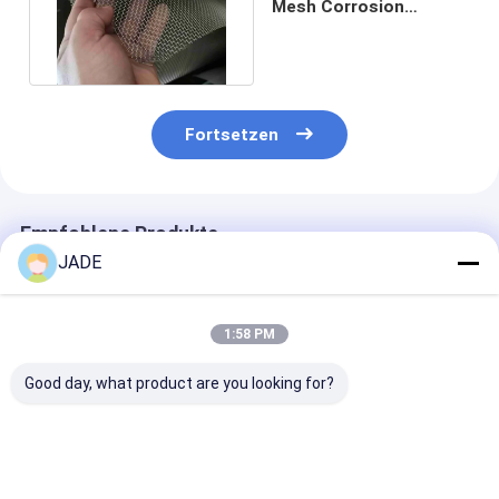
Mesh Corrosion
Resistance des duplex-
2507 SS
Fortsetzen
Empfohlene Produkte
JADE
1:58 PM
Good day, what product are you looking for?
Gewebtes Drahtnetz
Edelstahl-Gewebe
Gewebtes Drah
aus Edelstahl mit
mit 16 Maschen
aus Edelstahl 
14Mesh
Mesh