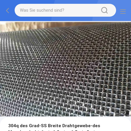
2
/
3
304q des Grad-SS Breite Drahtgewebe-des