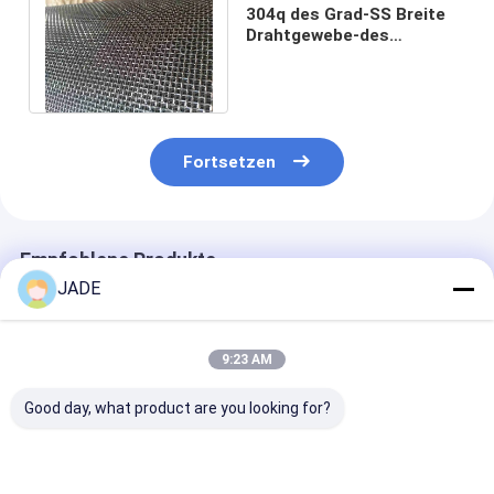
304q des Grad-SS Breite
Drahtgewebe-des
Maschendraht-1mtr
1.2mtrs 1.5mtr 2mtr
Fortsetzen
Empfohlene Produkte
JADE
9:23 AM
Good day, what product are you looking for?
Gewebtes Drahtnetz
Edelstahl-Gewebe
Gewebtes Drah
aus Edelstahl mit
mit 16 Maschen
aus Edelstahl 