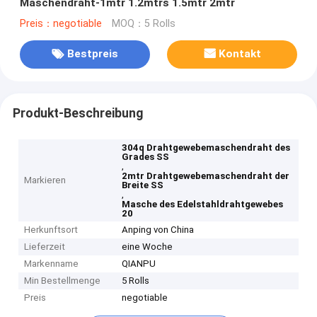
Maschendraht-1mtr 1.2mtrs 1.5mtr 2mtr
Preis：negotiable
MOQ：5 Rolls
Bestpreis
Kontakt
Produkt-Beschreibung
304q Drahtgewebemaschendraht des
Grades SS
,
2mtr Drahtgewebemaschendraht der
Markieren
Breite SS
,
Masche des Edelstahldrahtgewebes
20
Herkunftsort
Anping von China
Lieferzeit
eine Woche
Markenname
QIANPU
Min Bestellmenge
5 Rolls
Preis
negotiable