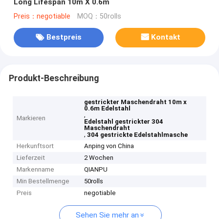
Long Lifespan 10m X 0.6m
Preis：negotiable
MOQ：50rolls
Bestpreis
Kontakt
Produkt-Beschreibung
gestrickter Maschendraht 10m x
0.6m Edelstahl
,
Markieren
Edelstahl gestrickter 304
Maschendraht
,
304 gestrickte Edelstahlmasche
Herkunftsort
Anping von China
Lieferzeit
2 Wochen
Markenname
QIANPU
Min Bestellmenge
50rolls
Preis
negotiable
Sehen Sie mehr an