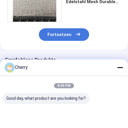
Edelstahl Mesh Durable
And Long Lifespan 10m X
0.6m
Fortsetzen
Empfohlene Produkte
Cherry
8:59 PM
Good day, what product are you looking for?
Mehrzwecknetz aus
Edelstahl-
Häkelweberei
Edelstahl für
Strickdrahtgewebe
Komprimierte
Filtrationstrennung,
mit
Gestricktes