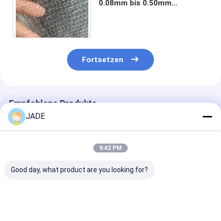
0.08mm bis 0.50mm
Durchmesser-Draht-gutes
thermisches Eigentum
ineinander
Fortsetzen
Empfohlene Produkte
JADE
9:42 PM
Good day, what product are you looking for?
Mehrzwecknetz aus
Edelstahl-
Häkelweberei
Edelstahl für
Strickdrahtgewebe
Komprimierte
Filtrationstrennung,
mit
Gestricktes