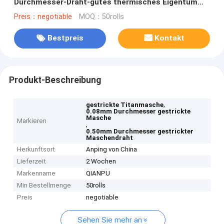
Durchmesser-Draht-gutes thermisches Eigentum
ineinander
Preis：negotiable
MOQ：50rolls
Bestpreis
Kontakt
Produkt-Beschreibung
,
gestrickte Titanmasche
0.08mm Durchmesser gestrickte
Masche
Markieren
,
0.50mm Durchmesser gestrickter
Maschendraht
Herkunftsort
Anping von China
Lieferzeit
2 Wochen
Markenname
QIANPU
Min Bestellmenge
50rolls
Preis
negotiable
Sehen Sie mehr an