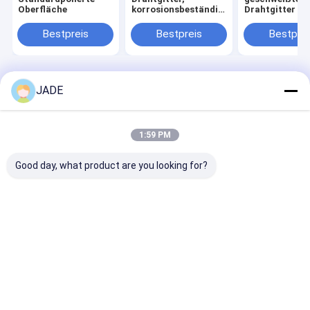
Oberfläche
korrosionsbeständig,
Drahtgitter fü
geeignet für eine
landwirtschaft
Vielzahl von
Zäune und
Bestpreis
Bestpreis
Bestprei
Anwendungen
industrielle
Schutzgitter 
einfacher
Installation
Startseite
Über uns
Kontakt
Desktop Site
JADE
Sitemap
Privacy Policy
Qualität
SS geschweißter Maschendraht
China Fabrik.Copyright ©
2026 Anping Qianpu Wire Mesh Products Co., Ltd.. All Rights
1:59 PM
Reserved.
Good day, what product are you looking for?
Haus
Produkte
Über uns