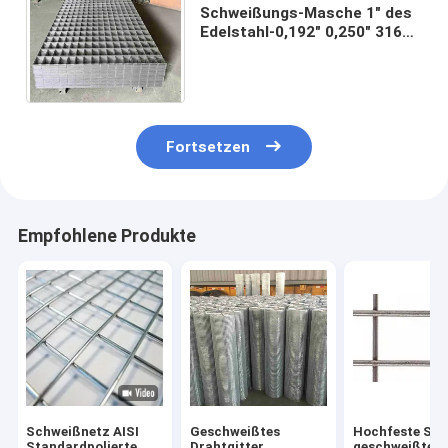
Schweißungs-Masche 1" des
Edelstahl-0,192" 0,250" 316
Öffnung für das Schützen
von Säurebeständigkeit
Fortsetzen
Empfohlene Produkte
Schweißnetz AISI
Geschweißtes
Hochfeste SS-
Standardpolierte
Drahtgitter,
geschweißte