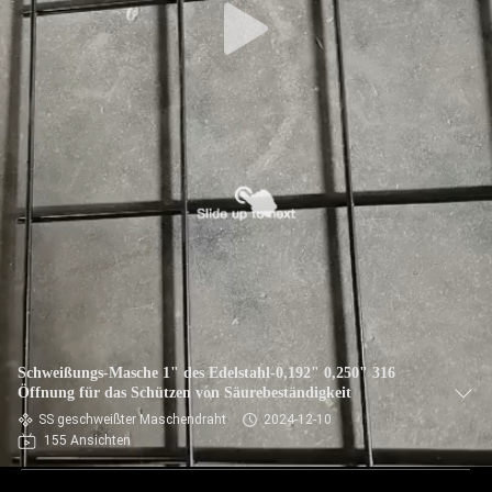
Schweißungs-Masche 1" des Edelstahl-0,192" 0,250" 316
Öffnung für das Schützen von Säurebeständigkeit
SS geschweißter Maschendraht
2024-12-10
155 Ansichten