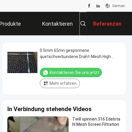
German
Produkte
Kontaktieren
Referenzen
Sie Uns
0.5mm 65mn gesponnene
quetschverbundene Draht-Mesh High
Wear Resistance For-Bergbau-Schirme
Kontaktieren Sie uns jetzt
Mehr erfahren
In Verbindung stehende Videos
Twill spinnen 316 Edelsta
hl Mesh Screen Filtration