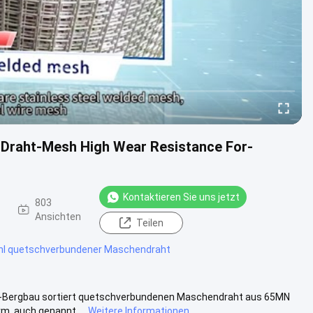
Draht-Mesh High Wear Resistance For-
Kontaktieren Sie uns jetzt
803
Ansichten
Teilen
hl quetschverbundener Maschendraht
-Bergbau sortiert quetschverbundenen Maschendraht aus 65MN
, auch genannt ...
Weitere Informationen