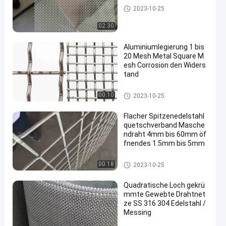
SS-Drahtgewebemaschendrah
2023-10-25
t
02:30
Aluminiumlegierung 1 bis
20 Mesh Metal Square M
esh Corrosion den Widers
tand
Edelstahl quetschverbundener
00:10
2023-10-25
Maschendraht
Flacher Spitzenedelstahl
quetschverband Masche
ndraht 4mm bis 60mm öf
fnendes 1.5mm bis 5mm
Edelstahl quetschverbundener
00:18
2023-10-25
Maschendraht
Quadratische Loch gekrü
mmte Gewebte Drahtnet
ze SS 316 304 Edelstahl /
Messing