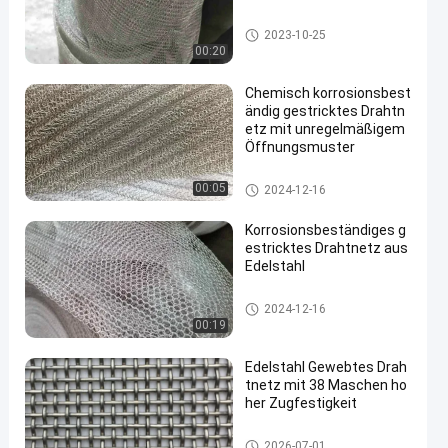
Edelstahl strickte Maschendra
2023-10-25
ht
00:20
Chemisch korrosionsbest
ändig gestricktes Drahtn
etz mit unregelmäßigem
Öffnungsmuster
Edelstahl strickte Maschendra
00:05
2024-12-16
ht
Korrosionsbeständiges g
estricktes Drahtnetz aus
Edelstahl
Edelstahl strickte Maschendra
2024-12-16
ht
00:19
Edelstahl Gewebtes Drah
tnetz mit 38 Maschen ho
her Zugfestigkeit
SS-Drahtgewebemaschendrah
2026-07-01