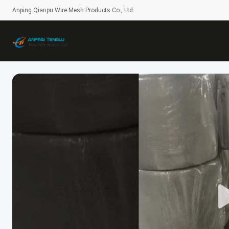
Anping Qianpu Wire Mesh Products Co., Ltd.