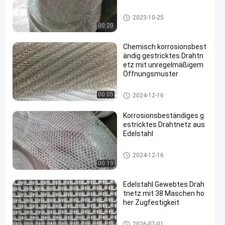
Edelstahl strickte Maschendra
2023-10-25
ht
00:20
Chemisch korrosionsbest
ändig gestricktes Drahtn
etz mit unregelmäßigem
Öffnungsmuster
Edelstahl strickte Maschendra
00:05
2024-12-16
ht
Korrosionsbeständiges g
estricktes Drahtnetz aus
Edelstahl
Edelstahl strickte Maschendra
2024-12-16
ht
00:19
Edelstahl Gewebtes Drah
tnetz mit 38 Maschen ho
her Zugfestigkeit
SS-Drahtgewebemaschendrah
2026-07-01