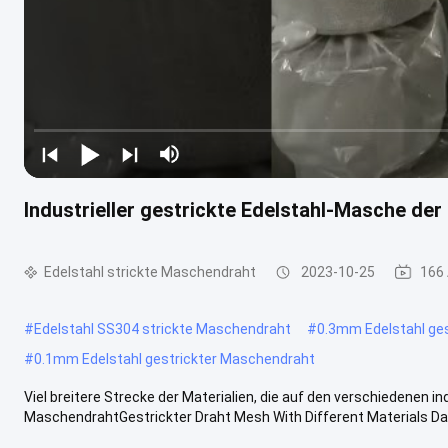
Industrieller gestrickte Edelstahl-Masche de
Edelstahl strickte Maschendraht
2023-10-25
166
#
Edelstahl SS304 strickte Maschendraht
#
0.3mm Edelstahl ge
#
0.1mm Edelstahl gestrickter Maschendraht
Viel breitere Strecke der Materialien, die auf den verschiedenen i
MaschendrahtGestrickter Draht Mesh With Different Materials Das S