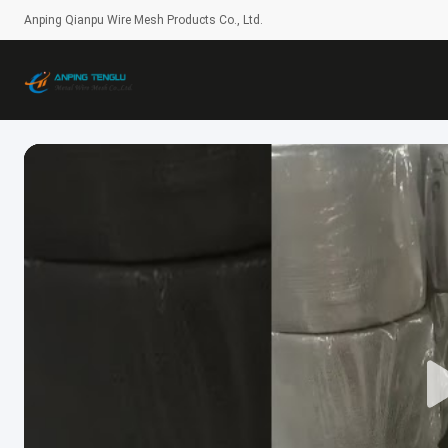
Anping Qianpu Wire Mesh Products Co., Ltd.