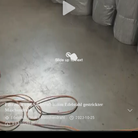
Filtration und Säubern0.11mm Edelstahl gestrickter
Maschendraht
Edelstahl strickte Maschendraht
2023-10-25
69 Ansichten