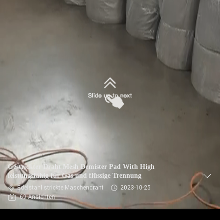
Gestrickter Draht Mesh Demister Pad With High
leistungsfähig für Gas und flüssige Trennung
Edelstahl strickte Maschendraht
2023-10-25
69 Ansichten