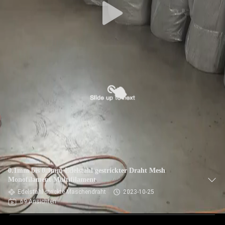
0.1mm bis 0.3mm Edelstahl gestrickter Draht Mesh
Monofilament Multifilament
Edelstahl strickte Maschendraht
2023-10-25
69 Ansichten