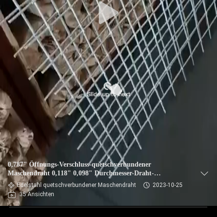
0,787" Öffnungs-Verschluss-quetschverbundener
Maschendraht 0,118" 0,098" Durchmesser-Draht-
Unternehmen-Struktur
Edelstahl quetschverbundener Maschendraht
2023-10-25
35 Ansichten