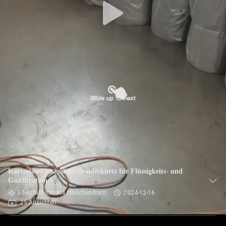
Korrosionsbeständiges Stählecknetz für Flüssigkeits- und
Gasfiltration
Edelstahl strickte Maschendraht
2024-12-16
25 Ansichten