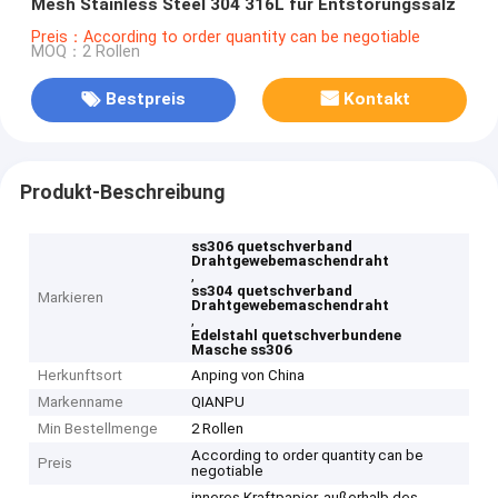
Mesh Stainless Steel 304 316L für Entstörungssalz
Preis：According to order quantity can be negotiable
MOQ：2 Rollen
Bestpreis
Kontakt
Produkt-Beschreibung
ss306 quetschverband
Drahtgewebemaschendraht
,
ss304 quetschverband
Markieren
Drahtgewebemaschendraht
,
Edelstahl quetschverbundene
Masche ss306
Herkunftsort
Anping von China
Markenname
QIANPU
Min Bestellmenge
2 Rollen
According to order quantity can be
Preis
negotiable
inneres Kraftpapier, außerhalb des