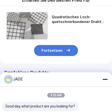
Erhalten Sie Den Besten Preis Für
Quadratisches Loch-
quetschverbundener Draht
Mesh Stainless Steel 304
316L für Entstörungssalz
Fortsetzen
Empfohlene Produkte
JADE
3:32 AM
Good day, what product are you looking for?