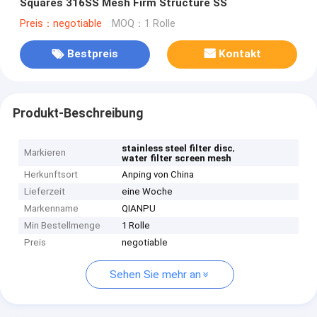
Squares 316SS Mesh Firm Structure SS
Preis：negotiable
MOQ：1 Rolle
Bestpreis
Kontakt
Produkt-Beschreibung
,
stainless steel filter disc
Markieren
water filter screen mesh
Herkunftsort
Anping von China
Lieferzeit
eine Woche
Markenname
QIANPU
Min Bestellmenge
1 Rolle
Preis
negotiable
Sehen Sie mehr an