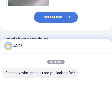
Fortsetzen
Empfohlene Produkte
JADE
5:04 PM
Good day, what product are you looking for?
Gewebtes Drahtnetz
Edelstahl-Gewebe
Gewebtes Drah
aus Edelstahl mit
mit 16 Maschen
aus Edelstahl 
14Mesh
Mesh
Bestpreis
Bestpreis
Bestprei