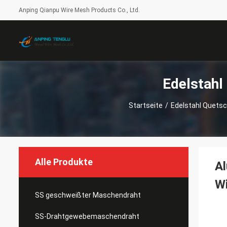
Anping Qianpu Wire Mesh Products Co., Ltd.
Edelstahl
Startseite
/
Edelstahl Quets
Alle Produkte
Al
W
SS geschweißter Maschendraht
SS-Drahtgewebemaschendraht