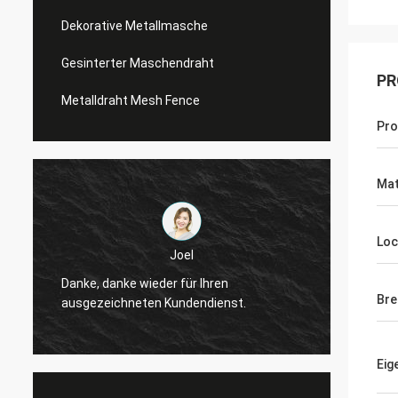
Dekorative Metallmasche
Gesinterter Maschendraht
PR
Metalldraht Mesh Fence
Pr
Mat
Loc
Joel
Danke, danke wieder für Ihren
Danke,
Bre
ausgezeichneten Kundendienst.
ausgez
Eig