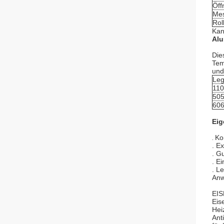
Öff
Mes
Rol
Kan
Alu
Die
Tem
und
Leg
11
50
60
Eig
.
Ko
. E
. Gu
. E
. L
Anw
EI
Eis
Hei
Ant