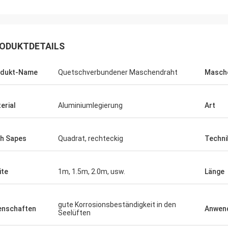
ODUKTDETAILS
odukt-Name
Quetschverbundener Maschendraht
Masch
erial
Aluminiumlegierung
Art
h Sapes
Quadrat, rechteckig
Techni
Joel
 danke wieder für Ihren
ite
1m, 1.5m, 2.0m, usw.
Länge
eichneten Kundendienst.
gute Korrosionsbeständigkeit in den
enschaften
Anwen
Seelüften