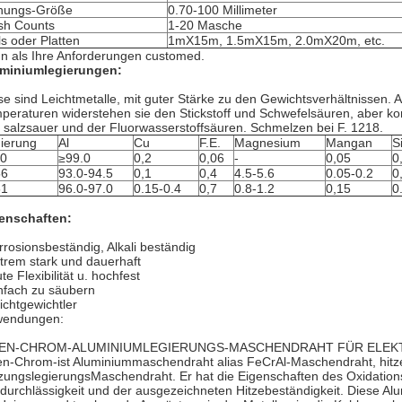
nungs-Größe
0.70-100 Millimeter
h Counts
1-20 Masche
ls oder Platten
1mX15m, 1.5mX15m, 2.0mX20m, etc.
n als Ihre Anforderungen customed.
miniumlegierungen:
se sind Leichtmetalle, mit guter Stärke zu den Gewichtsverhältnissen. 
peraturen widerstehen sie den Stickstoff und Schwefelsäuren, aber ko
 salzsauer und der Fluorwasserstoffsäuren. Schmelzen bei F. 1218.
ierung
Al
Cu
F.E.
Magnesium
Mangan
S
00
≥99.0
0,2
0,06
-
0,05
0
56
93.0-94.5
0,1
0,4
4.5-5.6
0.05-0.2
0
61
96.0-97.0
0.15-0.4
0,7
0.8-1.2
0,15
0
enschaften:
rrosionsbeständig, Alkali beständig
xtrem stark und dauerhaft
te Flexibilität u. hochfest
infach zu säubern
eichtgewichtler
endungen:
SEN-CHROM-ALUMINIUMLEGIERUNGS-MASCHENDRAHT FÜR ELEKT
en-Chrom-ist Aluminiummaschendraht alias FeCrAl-Maschendraht, hitz
zungslegierungsMaschendraht. Er hat die Eigenschaften des Oxidation
idurchlässigkeit und der ausgezeichneten Hitzebeständigkeit. Diese A