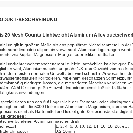
ODUKT-BESCHREIBUNG
bis 20 Mesh Counts Lightweight Aluminum Alloy quetschve
minium gilt in großem Maße als das populärste Nichteisenmetall in der 
chendrahtindustrie allgemein verwendet. Aluminiumlegierungen werde
mente wie Kupfer, Magnesium, Mangan oder Silikon enthalten.
miniumdrahtgewebemaschendraht ist leicht; tatsächlich ist eine gute F
glichen wird, Aluminiummasche ungefähr 1/3. das Gewicht von rostfrei
h in der meisten normalen Umwelt aber wird schnell in Anwesenheit de
orwasserstoffsäuren korrodieren. Mit einem geschätzten Schmelzpunkt v
hältnismäßig niedrigen Kosten, die mit anderen Maschen verglichen 
uläre Wahl für eine große Auswahl Industrien einschließlich Luftfahrt- 
tfähigkeitsanwendungen.
 spezialisieren uns das Auf Lager viele der Standard- oder Marktgrad
ezeigt, enthält die 5000 Reihe des Aluminiums Magnesium, das das H
nesiums dient als Härtemittel und leistet gute Korrosionsbeständigkeit 
zifikationen:
tschverbundener Aluminiummaschendraht
che/Zoll
1, 2, 4, 6, 8, 10, 12, 14, 16, 18, 20, etc.
htdurchmesser
0.2-10mm