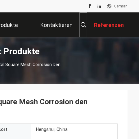
German
rodukte
Kontaktieren
Referenzen
t Produkte
Sie Uns
tal Square Mesh Corrosion Den
quare Mesh Corrosion den
sort
Hengshui, China