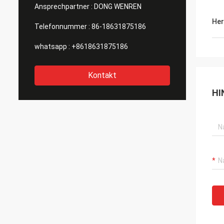
Ansprechpartner :
DONG WENREN
Her
Telefonnummer :
86-18631875186
whatsapp :
+8618631875186
Kontakt
HI