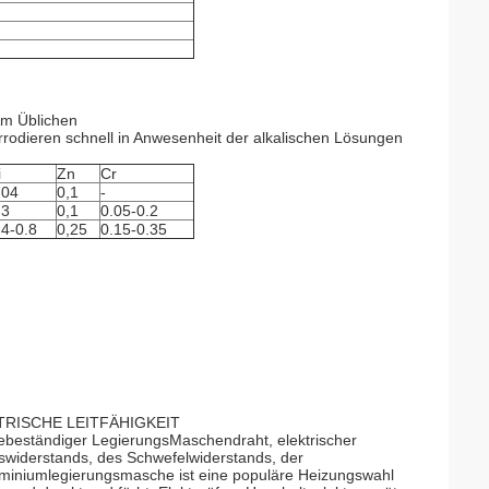
Am Üblichen
rrodieren schnell in Anwesenheit der alkalischen Lösungen
i
Zn
Cr
,04
0,1
-
,3
0,1
0.05-0.2
.4-0.8
0,25
0.15-0.35
RISCHE LEITFÄHIGKEIT
ebeständiger LegierungsMaschendraht, elektrischer
swiderstands, des Schwefelwiderstands, der
luminiumlegierungsmasche ist eine populäre Heizungswahl