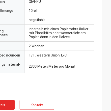
ame
QIANPU
ellmenge
10roll
negotiable
Innerhalb mit eines Papierrohrs äußer
ng
mit Plastikfilm oder wasserdichtem
ionen
Papier, dann in den Holzetu
2 Wochen
bedingungen
T/T, Western Union, L/C
ngsmaterial-
2300 Meter/Meter pro Monat
eis
Kontakt