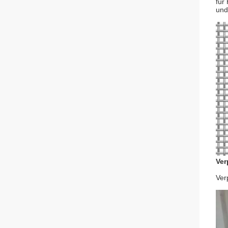
für
und
Ver
Ver