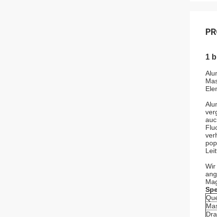
PR
1 
Alu
Mas
Ele
Alu
ver
auc
Flu
ver
pop
Lei
Wir
ang
Mag
Spe
Que
Mas
Dra