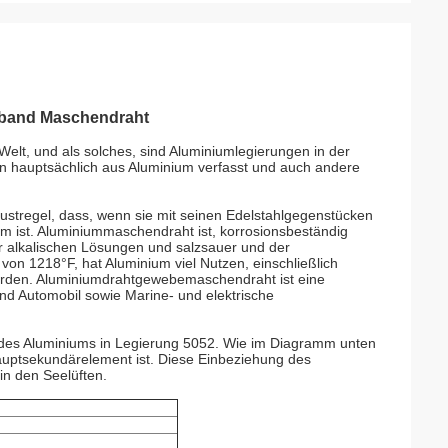
rband Maschendraht
Welt, und als solches, sind Aluminiumlegierungen in der
n hauptsächlich aus Aluminium verfasst und auch andere
austregel, dass, wenn sie mit seinen Edelstahlgegenstücken
em ist. Aluminiummaschendraht ist, korrosionsbeständig
r alkalischen Lösungen und salzsauer und der
on 1218°F, hat Aluminium viel Nutzen, einschließlich
werden. Aluminiumdrahtgewebemaschendraht ist eine
und Automobil sowie Marine- und elektrische
e des Aluminiums in Legierung 5052. Wie im Diagramm unten
auptsekundärelement ist. Diese Einbeziehung des
in den Seelüften.