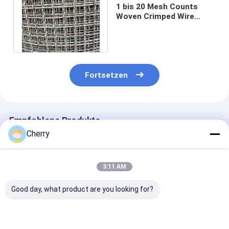
1 bis 20 Mesh Counts
Woven Crimped Wire
Mesh Aluminum Alloy
1100 5056 6061
Fortsetzen
Empfohlene Produkte
Cherry
3:11 AM
Good day, what product are you looking for?
Edelstahl-
SUS304
Schließung
Drahtnetz-Krumpf-
Stahldrahtgeflecht,
Krümmtes