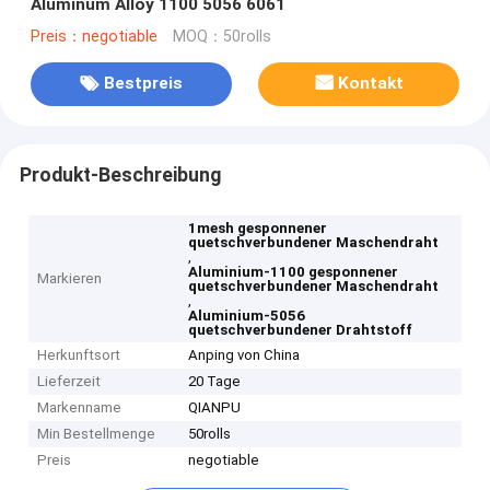
Aluminum Alloy 1100 5056 6061
Preis：negotiable
MOQ：50rolls
Bestpreis
Kontakt
Produkt-Beschreibung
1mesh gesponnener
quetschverbundener Maschendraht
,
Aluminium-1100 gesponnener
Markieren
quetschverbundener Maschendraht
,
Aluminium-5056
quetschverbundener Drahtstoff
Herkunftsort
Anping von China
Lieferzeit
20 Tage
Markenname
QIANPU
Min Bestellmenge
50rolls
Preis
negotiable