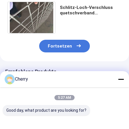
Schlitz-Loch-Verschluss
quetschverband
Maschendraht 0,047" 0,039"
0,031" Draht 0,197" Öffnung
Fortsetzen
Empfohlene Produkte
Cherry
5:27 AM
Good day, what product are you looking for?
Edelstahl-
SUS304
Schließung