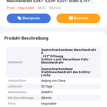
Maschendraht 0,047" 0,039" 0,031" Draht 0,197"
Öffnung
Preis：negotiable
MOQ：50Units
Bestpreis
Kontakt
Produkt-Beschreibung
Quetschverbundener Maschendraht
0
,
,
197" Öffnung
Schlitz-Loch-Verschluss-Falz-
Markieren
Maschendraht
,
Quetschverbundener
Stahlmaschendraht des Schlitz-
Lochs
Herkunftsort
Anping von China
Lieferzeit
20 Tage
Markenname
QIANPU
Min Bestellmenge
50Units
Preis
negotiable