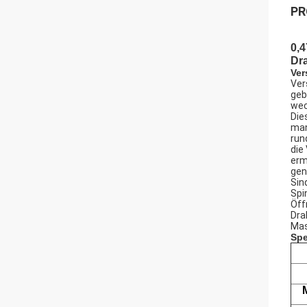
PR
0,
Dr
Ver
Ver
geb
wec
Die
man
run
die
erm
gen
Sin
Spi
Öff
Dra
Mas
Spe
M