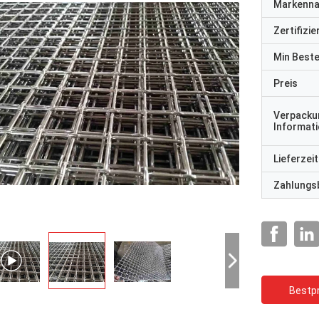
Markenn
Zertifizi
Min Best
Preis
Verpacku
Informat
Lieferzeit
Zahlungs
Bestpr