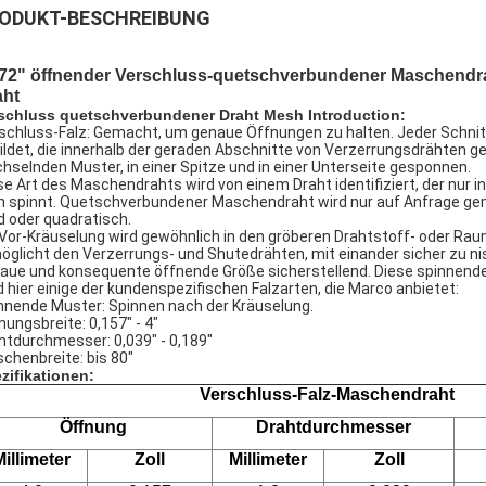
ODUKT-BESCHREIBUNG
472" öffnender Verschluss-quetschverbundener Maschendrah
aht
schluss quetschverbundener Draht Mesh Introduction:
schluss-Falz: Gemacht, um genaue Öffnungen zu halten. Jeder Schnitt
ildet, die innerhalb der geraden Abschnitte von Verzerrungsdrähten 
hselnden Muster, in einer Spitze und in einer Unterseite gesponnen.
se Art des Maschendrahts wird von einem Draht identifiziert, der nur
 spinnt. Quetschverbundener Maschendraht wird nur auf Anfrage gema
d oder quadratisch.
 Vor-Kräuselung wird gewöhnlich in den gröberen Drahtstoff- oder Rau
öglicht den Verzerrungs- und Shutedrähten, mit einander sicher zu n
aue und konsequente öffnende Größe sicherstellend. Diese spinnende 
d hier einige der kundenspezifischen Falzarten, die Marco anbietet:
nnende Muster: Spinnen nach der Kräuselung.
nungsbreite: 0,157" - 4"
htdurchmesser: 0,039" - 0,189"
chenbreite: bis 80"
zifikationen:
Verschluss-Falz-Maschendraht
Öffnung
Drahtdurchmesser
illimeter
Zoll
Millimeter
Zoll