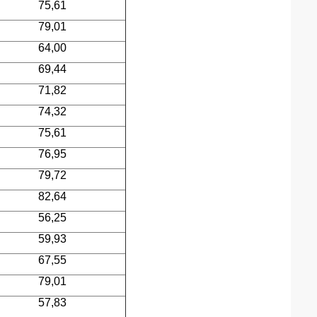
75,61
79,01
64,00
69,44
71,82
74,32
75,61
76,95
79,72
82,64
56,25
59,93
67,55
79,01
57,83