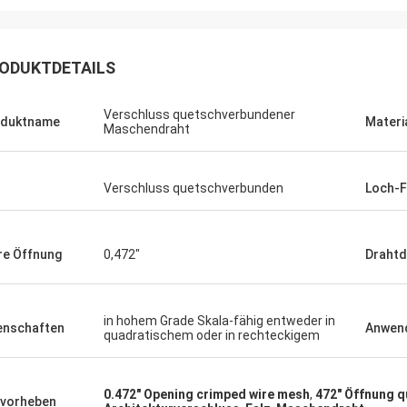
ODUKTDETAILS
Verschluss quetschverbundener
oduktname
Materi
Maschendraht
Verschluss quetschverbunden
Loch-
re Öffnung
0,472"
Draht
Joel
 danke wieder für Ihren
eichneten Kundendienst.
in hohem Grade Skala-fähig entweder in
enschaften
Anwen
quadratischem oder in rechteckigem
0.472" Opening crimped wire mesh
,
472" Öffnung 
vorheben