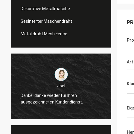
Dekorative Metallmasche
Gesinterter Maschendraht
PR
Metalldraht Mesh Fence
Pr
Art
Kla
Joel
Danke, danke wieder für Ihren
Danke,
ausgezeichneten Kundendienst.
ausgez
Eig
Her