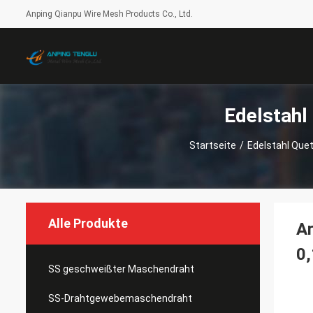
Anping Qianpu Wire Mesh Products Co., Ltd.
Edelstahl
Startseite
/
Edelstahl Que
Alle Produkte
Ar
0,
SS geschweißter Maschendraht
SS-Drahtgewebemaschendraht