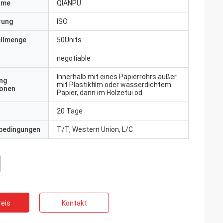
ame
QIANPU
erung
ISO
ellmenge
50Units
negotiable
Innerhalb mit eines Papierrohrs äußer
ng
mit Plastikfilm oder wasserdichtem
ionen
Papier, dann im Holzetui od
20 Tage
bedingungen
T/T, Western Union, L/C
eis
Kontakt