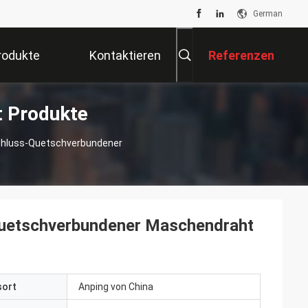
German
rodukte
Kontaktieren
Referenzen
t Produkte
Sie Uns
schluss-Quetschverbundener
-quetschverbundener Maschendraht
sort
Anping von China