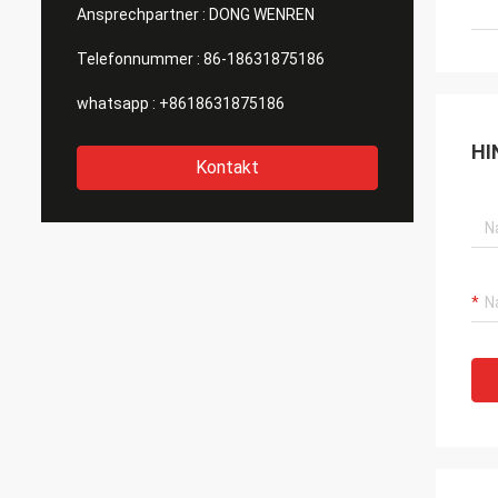
Ansprechpartner :
DONG WENREN
Telefonnummer :
86-18631875186
whatsapp :
+8618631875186
HI
Kontakt