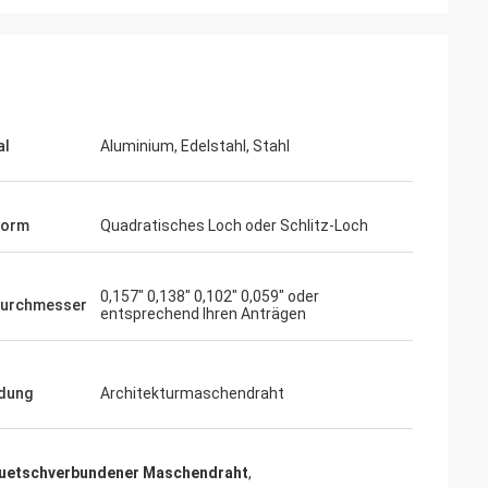
al
Aluminium, Edelstahl, Stahl
Form
Quadratisches Loch oder Schlitz-Loch
0,157" 0,138" 0,102" 0,059" oder
durchmesser
entsprechend Ihren Anträgen
dung
Architekturmaschendraht
quetschverbundener Maschendraht
,