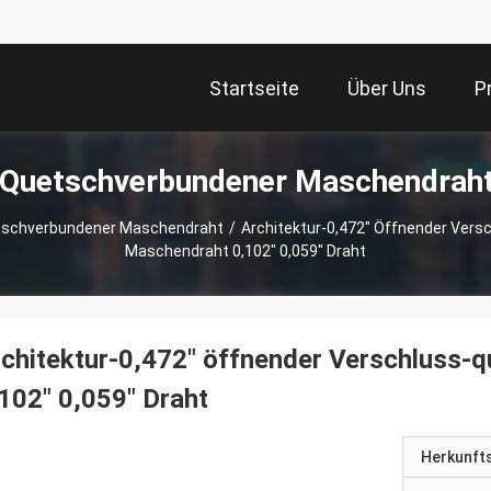
Startseite
Über Uns
P
 Quetschverbundener Maschendrah
tschverbundener Maschendraht
/
Architektur-0,472" Öffnender Ver
Maschendraht 0,102" 0,059" Draht
chitektur-0,472" öffnender Verschluss
102" 0,059" Draht
Herkunft