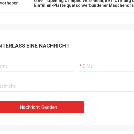
0.591" Opening Crimped Wire Mesh
,
591" Öffnung
vorheben
Einfüllen-Platte quetschverbundener Maschendra
NTERLASS EINE NACHRICHT
Nachricht Senden