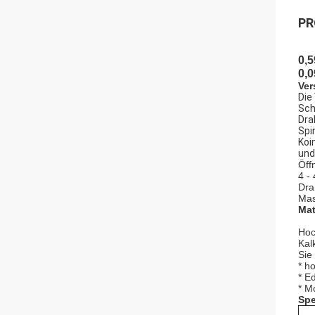
PR
0,5
0,
Ver
Die
Sch
Dra
Spi
Koi
und
Öff
4 -
Dra
Mas
Mat
Hoc
Kal
Sie
* h
* E
* M
Spe