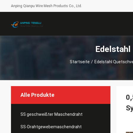
Anping Qianpu Wire Mesh Products Co., Ltd.
Edelstahl
Startseite
/
Edelstahl Quetsch
Alle Produkte
0,
S
SS geschweißter Maschendraht
SS-Drahtgewebemaschendraht