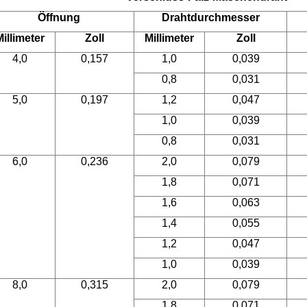
Öffnung
Drahtdurchmesser
illimeter
Zoll
Millimeter
Zoll
4,0
0,157
1,0
0,039
0,8
0,031
5,0
0,197
1,2
0,047
1,0
0,039
0,8
0,031
6,0
0,236
2,0
0,079
1,8
0,071
1,6
0,063
1,4
0,055
1,2
0,047
1,0
0,039
8,0
0,315
2,0
0,079
1,8
0,071