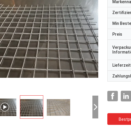
Markenn
Zertifizi
Min Best
Preis
Verpacku
Informat
Lieferzeit
Zahlungs
Bestpr