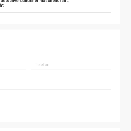
 quetschverbundener Maschendraht
,
ht