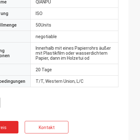
ame
QIANPU
erung
ISO
ellmenge
50Units
negotiable
Innerhalb mit eines Papierrohrs äußer
ng
mit Plastikfilm oder wasserdichtem
ionen
Papier, dann im Holzetui od
20 Tage
bedingungen
T/T, Western Union, L/C
eis
Kontakt