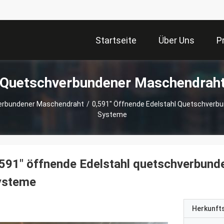
Startseite
Über Uns
P
 Quetschverbundener Maschendrah
verbundener Maschendraht
/
0,591" Öffnende Edelstahl Quetschverbun
Systeme
591" öffnende Edelstahl quetschverbunde
ysteme
Herkunft