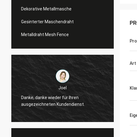
Dekorative Metallmasche
Gesinterter Maschendraht
PR
Metalldraht Mesh Fence
Pr
Art
Joel
Kla
Danke, danke wieder für Ihren
Danke,
ausgezeichneten Kundendienst.
ausgez
Eig