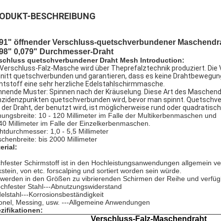
ODUKT-BESCHREIBUNG
91" öffnender Verschluss-quetschverbundener Maschendraht
098" 0,079" Durchmesser-Draht
schluss quetschverbundener Draht Mesh Introduction:
 Verschluss-Falz-Masche wird über Theprefalztechnik produziert. Die
nitt quetschverbunden und garantieren, dass es keine Drahtbewegung
htstoff eine sehr herzliche Edelstahlschirmmasche.
nnende Muster: Spinnen nach der Kräuselung. Diese Art des Maschendrah
nzidenzpunkten quetschverbunden wird, bevor man spinnt. Quetschv
 der Draht, der benutzt wird, ist möglicherweise rund oder quadratisch
nungsbreite: 10 - 120 Millimeter im Falle der Multikerbenmaschen und
 40 Millimeter im Falle der Einzelkerbenmaschen.
htdurchmesser: 1,0 - 5,5 Millimeter
chenbreite: bis 2000 Millimeter
erial:
hfester Schirmstoff ist in den Hochleistungsanwendungen allgemein v
kstein, von etc. forscalping und sortiert worden sein würde.
 werden in den Größen zu vibrierenden Schirmen der Reihe und verfü
ochfester Stahl---Abnutzungswiderstand
delstahl---Korrosionsbeständigkeit
onel, Messing, usw. ---Allgemeine Anwendungen
zifikationen:
Verschluss-Falz-Maschendraht