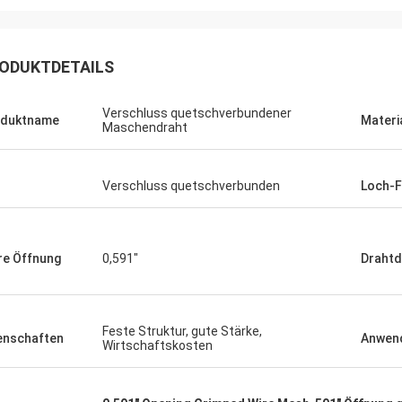
ODUKTDETAILS
Verschluss quetschverbundener
oduktname
Materi
Maschendraht
Verschluss quetschverbunden
Loch-
Joel
re Öffnung
0,591"
Draht
 danke wieder für Ihren
eichneten Kundendienst.
Feste Struktur, gute Stärke,
enschaften
Anwen
Wirtschaftskosten