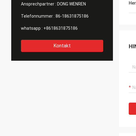
Her
Ansprechpartner :
DONG WENREN
Telefonnummer :
86-18631875186
whatsapp :
+8618631875186
Kontakt
HI