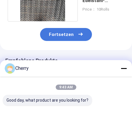
Edelstahl-
Gekrümmtes
Price： 10Rolls
Drahtnetz
Fortsetzen
Empfohlene Produkte
Cherry
9:43 AM
Good day, what product are you looking for?
Edelstahl-
SUS304
Schließung
Drahtnetz-Krumpf-
Stahldrahtgeflecht,
Krümmtes
Typ Grill / Mine
gecrimpt, verzinkt,
Stahldrahtnet
Screen 1-10mm
quadratische
Vibrierendes