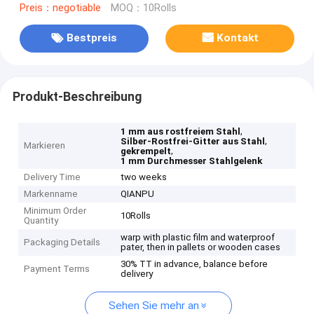
Preis：negotiable
MOQ：10Rolls
Bestpreis
Kontakt
Produkt-Beschreibung
,
1 mm aus rostfreiem Stahl
,
Silber-Rostfrei-Gitter aus Stahl
Markieren
,
gekrempelt
1 mm Durchmesser Stahlgelenk
Delivery Time
two weeks
Markenname
QIANPU
Minimum Order
10Rolls
Quantity
warp with plastic film and waterproof
Packaging Details
pater, then in pallets or wooden cases
30% TT in advance, balance before
Payment Terms
delivery
Sehen Sie mehr an