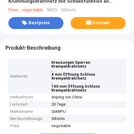
Krümmungsdrahtnetz mit Schließfunktion an
Kreuzungen
Preis：negotiable
MOQ：50Units
Bestpreis
Kontakt
Produkt-Beschreibung
Kreuzungen Sperren
Krempeldrahtnetz
,
4 mm Öffnung Schloss
Markieren
Krempeldrahtnetz
,
100 mm Öffnung Schloss
Krempeldrahtnetz
Herkunftsort
Anping von China
Lieferzeit
20 Tage
Markenname
QIANPU
Min Bestellmenge
50Units
Preis
negotiable