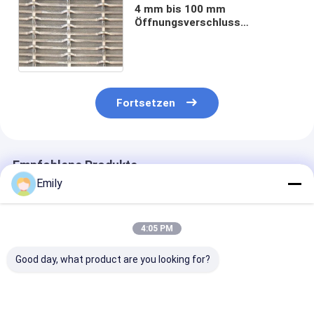
4 mm bis 100 mm
Öffnungsverschluss
Krümmungsdrahtnetz mit
Schließfunktion an
Kreuzungen
Fortsetzen
Empfohlene Produkte
Emily
4:05 PM
Good day, what product are you looking for?
Edelstahl-
SUS304
Schließung
Drahtnetz-Krumpf-
Stahldrahtgeflecht,
Krümmtes